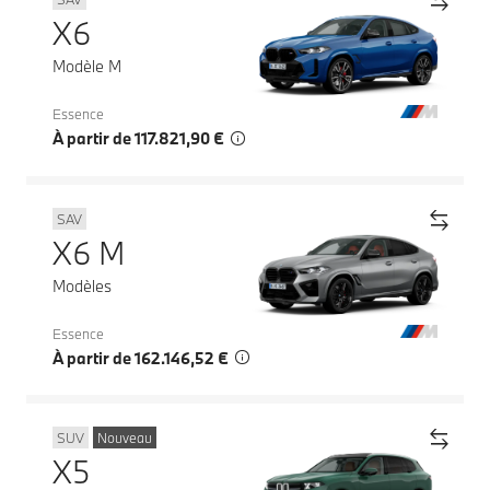
X6
Modèle M
Essence
À partir de 117.821,90 €
SAV
X6 M
Modèles
Essence
À partir de 162.146,52 €
SUV
Nouveau
X5