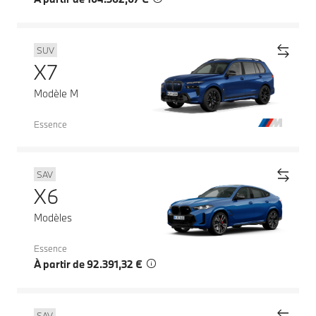
SUV
X7
Modèle M
Essence
SAV
X6
Modèles
Essence
À partir de 92.391,32 €
SAV