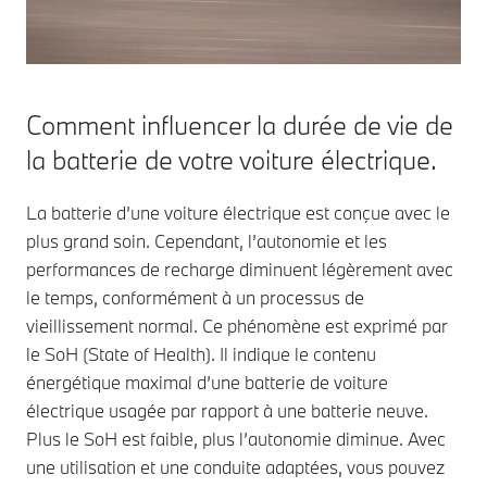
possible pour
kilowatts (kW)
votre BMW.
indique la
vitesse de
recharge
d’une voiture
Comment influencer la durée de vie de
électrique sur
la batterie de votre voiture électrique.
la borne de
charge.
La batterie d’une voiture électrique est conçue avec le
plus grand soin. Cependant, l’autonomie et les
performances de recharge diminuent légèrement avec
le temps, conformément à un processus de
vieillissement normal. Ce phénomène est exprimé par
le SoH (State of Health). Il indique le contenu
énergétique maximal d’une batterie de voiture
électrique usagée par rapport à une batterie neuve.
Plus le SoH est faible, plus l’autonomie diminue. Avec
une utilisation et une conduite adaptées, vous pouvez