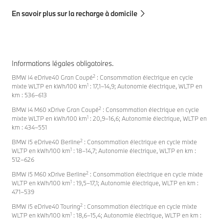
En savoir plus sur la recharge à domicile
Informations légales obligatoires.
2
BMW i4 eDrive40 Gran Coupé
: Consommation électrique en cycle
1
mixte WLTP en kWh/100 km
: 17,1–14,9; Autonomie électrique, WLTP en
km : 536–613
2
BMW i4 M60 xDrive Gran Coupé
: Consommation électrique en cycle
1
mixte WLTP en kWh/100 km
: 20,9–16,6; Autonomie électrique, WLTP en
km : 434–551
2
BMW i5 eDrive40 Berline
: Consommation électrique en cycle mixte
1
WLTP en kWh/100 km
: 18–14,7; Autonomie électrique, WLTP en km :
512–626
2
BMW i5 M60 xDrive Berline
: Consommation électrique en cycle mixte
1
WLTP en kWh/100 km
: 19,5–17,1; Autonomie électrique, WLTP en km :
471–539
2
BMW i5 eDrive40 Touring
: Consommation électrique en cycle mixte
1
WLTP en kWh/100 km
: 18,6–15,4; Autonomie électrique, WLTP en km :