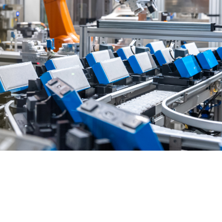
La batterie
La batterie
Le poids 
d’une
d’une
la batteri
voiture
voiture
est lié à 
électrique
électrique
autonomi
est un
est très
Plus la batte
d’une voitur
concentré
puissante.
électrique p