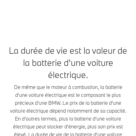
d’énergie.
La batterie
stocker
d’une voiture
La batterie
d’énergie, p
électrique
d’une voiture
elle est
fonctionne en
électrique est
volumineuse
principe
un
Sa taille
comme la
accumulateur
augmente s
batterie d’un
d’énergie
autonomie,
La durée de vie est la valeur de
téléphone
mobile. Elle se
mais aussi 
portable. Mais
compose
la batterie d’une voiture
poids. La
elle est
d’une
batterie d’u
beaucoup plus
multitude de
électrique.
voiture
grande, plus
cellules de
électrique p
puissante et
batterie.
De même que le moteur à combustion, la batterie
peser
plus durable.
Celles-ci
plusieurs
d’une voiture électrique est le composant le plus
Une gestion
absorbent de
centaines d
précieux d’une BMW. Le prix de la batterie d’une
intelligente de
l’électricité via
kilos.
la chaleur
voiture électrique dépend notamment de sa capacité.
la borne de
L’améliorati
permet à la
recharge et la
En d’autres termes, plus la batterie d’une voiture
continue de 
batterie d’une
transmettent
électrique peut stocker d’énergie, plus son prix est
technologie 
voiture
au moteur
l’augmentat
élevé. La durée de vie de la batterie d’une voiture
électrique