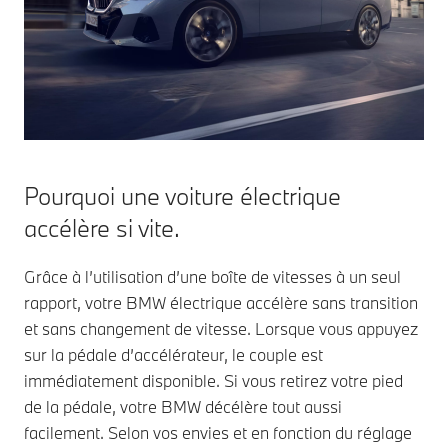
de conduite
de vit
De plus, les
(WLTP), le
véhic
SSM ont une
rendement d’un
et M 
faible
moteur électrique
(BMW 
consommation.
est plus de trois fois
Comme ils
supérieur à celui
magnétisent le
d’un moteur à
rotor avec de
combustion. Les
l’électricité, ils
voitures électriques
Pourquoi une voiture électrique
fonctionnent
BMW utilisent
de manière
accélère si vite.
souvent les
optimale en
moteurs
termes
synchrones à
Grâce à l’utilisation d’une boîte de vitesses à un seul
d’efficacité ou
excitation électrique
rapport, votre BMW électrique accélère sans transition
de puissance,
(SSM)
selon la
et sans changement de vitesse. Lorsque vous appuyez
particulièrement
situation.
sur la pédale d’accélérateur, le couple est
efficaces.
immédiatement disponible. Si vous retirez votre pied
de la pédale, votre BMW décélère tout aussi
facilement. Selon vos envies et en fonction du réglage