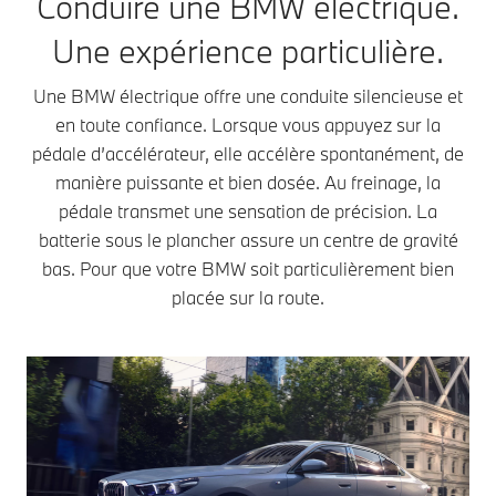
Conduire une BMW électrique.
distinguent par
pour mission de
espac
la renonciation
Une expérience particulière.
tourner. Cette
D’un p
à certaines
rotation se fait par
vue te
« terres rares »
une interaction du
il se d
Une BMW électrique offre une conduite silencieuse et
dans le rotor.
champ magnétique
du SS
en toute confiance. Lorsque vous appuyez sur la
Par rapport à
du rotor et du
niveau
d’autres types
pédale d’accélérateur, elle accélère spontanément, de
stator. Selon le type
champ
de moteurs,
manière puissante et bien dosée. Au freinage, la
de moteur, le
magné
les SSM
pédale transmet une sensation de précision. La
champ magnétique
dans le
présentent une
du rotor est généré
Celui-c
batterie sous le plancher assure un centre de gravité
caractéristique
par des aimants ou
généré
bas. Pour que votre BMW soit particulièrement bien
de puissance
par le courant. Le
aimant
favorable et
placée sur la route.
moteur électrique
perma
une bonne
transmet la rotation
PSM c
accélération,
obtenue vers les
donc p
même à
roues par le biais
exemp
grande vitesse.
d’une boîte de
partic
C’est utile pour
vitesses à un seul
bien à
les
rapport. Si l’on
l’intég
dépassements
considère le cycle
dans l
sur autoroute.