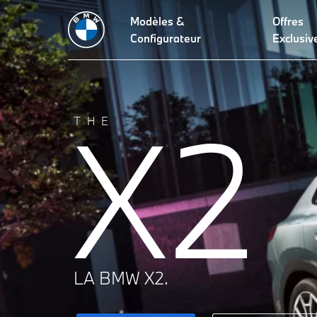
Modèles &
Offres
Caractéristiques techniques
Design
Qualites dynamiques
Configurateur
Exclusiv
X2
THE
LA BMW X2.