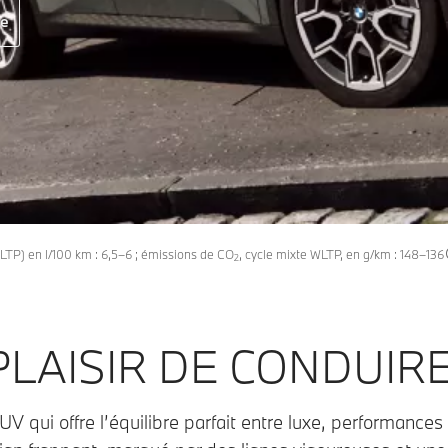
re
TP) en l/100 km : 6,5–6 ; émissions de CO
, cycle mixte WLTP, en g/km : 148–136
2
PLAISIR DE CONDUIRE
qui offre l’équilibre parfait entre luxe, performances 