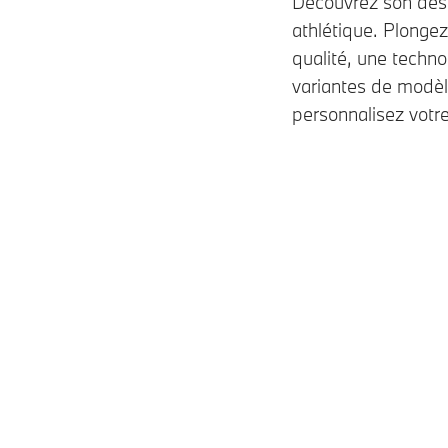
Découvrez son desi
athlétique. Plonge
qualité, une techno
variantes de modèle
personnalisez votr
Modèles
100% électrique
Essence • diesel