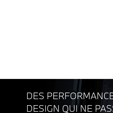
B
Pu
X2
12
sD
BMW X2
DES PERFORMANCE
DESIGN QUI NE PA