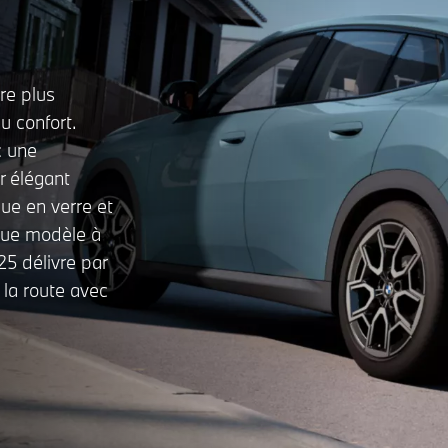
re plus
du confort.
c une
r élégant
que en verre et
que modèle à
5 délivre par
 la route avec