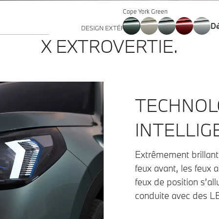
Cape York Green
Dé
DESIGN EXTÉRIEUR
X EXTROVERTIE.
TECHNOLO
INTELLIG
Extrêmement brillants
feux avant, les feux ar
feux de position s’all
conduite avec des L