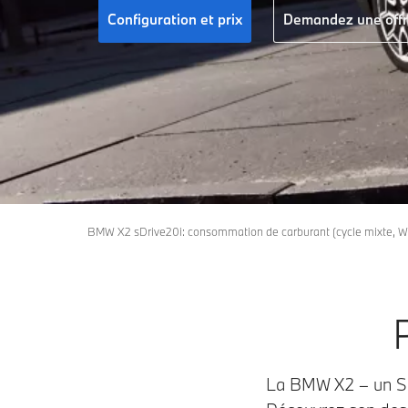
Configuration et prix
Demandez une off
BMW X2 sDrive20i: consommation de carburant (cycle mixte, WL
La BMW X2 – un SUV 