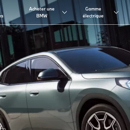
Acheter une
Gamme
Technologies
Financement & leasing
Conseils & services
es
BMW
électrique