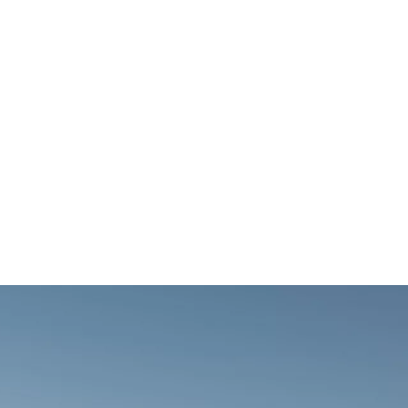
Ajouter à la comparaison
ues techniques
; émissions de CO
, cycle mixte WLTP, en g/km : 148–136
2