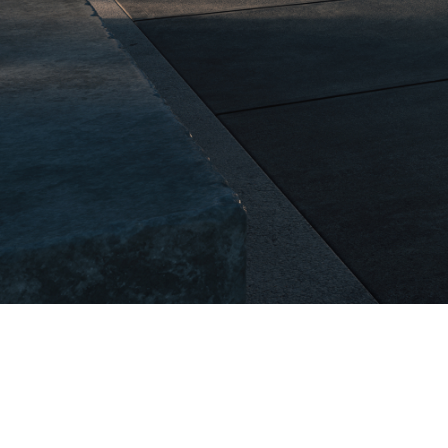
Plus de 800.000 points de
Recharg
recharge à votre disposition.
électriq
recharg
Plus de 800.000
Re
points de recharge à
voi
votre disposition.
les