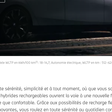
[1]
mixte WLTP en kWh/100 km
: 18–14,7; Autonomie électrique, WLTP en km : 512–6
e sérénité, simplicité et à tout moment, où que vous s
s hybrides rechargeables ouvrent la voie à une nouvelle 
e que confortable. Grâce aux possibilités de recharge fl
novantes, vous roulez en toute sérénité au quotidien c