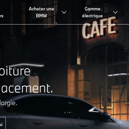
Acheter une
Gamme
Accessoires de charge
Trouver des bornes de recharge
Des
es
BMW
électrique
oiture
placement.
largie.
ai