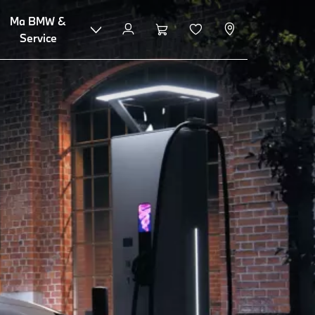
Ma BMW &
tination Charging
FAQ
Recharge à domicile
Service