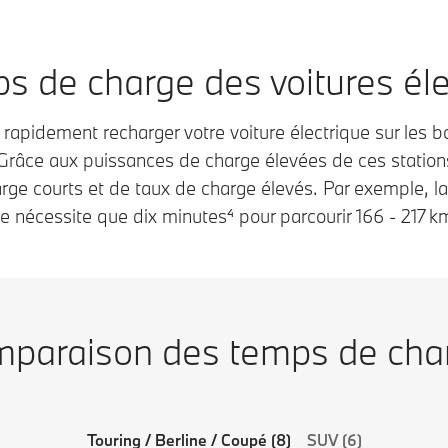
BMW électrique, vous bénéf
charge haute
avec BMW Charging⁷ de tar
issance.
avantageux, notamment a
s de charge des voitures éle
sein du réseau de partenai
e aux stations de recharge
préférés. De plus, avec le fo
e puissance du réseau
IONITY Plus, vous recharg
rapidement recharger votre voiture électrique sur les 
Charging⁷, vous
des conditions attractives 
Grâce aux puissances de charge élevées de ces stations
argez extrêmement
les stations haute puissan
ge courts et de taux de charge élevés. Par exemple, 
dement. Par exemple, sur
partout en Europe. L’offre
borne IONITY, selon le
e nécessite que dix minutes⁴ pour parcourir 166 - 217 k
dépend du marché.
cule, jusqu’à 400 kW de
sance de charge. Vous
ez utiliser les bornes de
arge de IONITY dans toute
rope à des conditions
paraison des temps de cha
ayantes avec le pack IONITY
.
Touring / Berline / Coupé (8)
SUV (6)