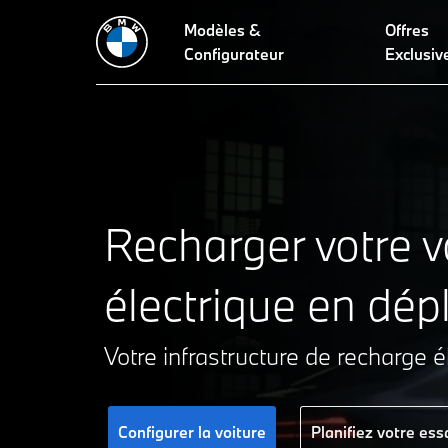
Modèles &
Offres
Possibilités de recharge
Comparaison des temps de charge
Configurateur
Exclusiv
Recharger votre v
électrique en dé
Votre infrastructure de recharge é
Configurer la voiture
Planifiez votre ess