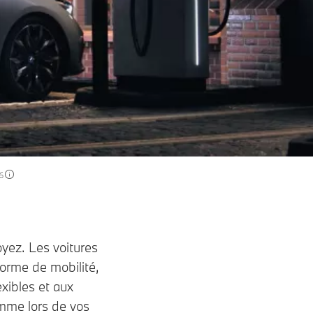
26
oyez. Les voitures
forme de mobilité,
exibles et aux
omme lors de vos