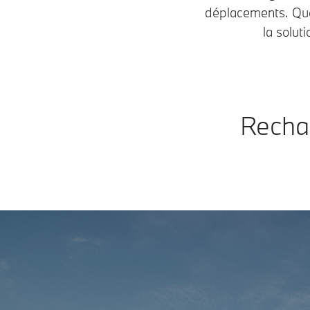
déplacements. Que 
la solut
Rechar