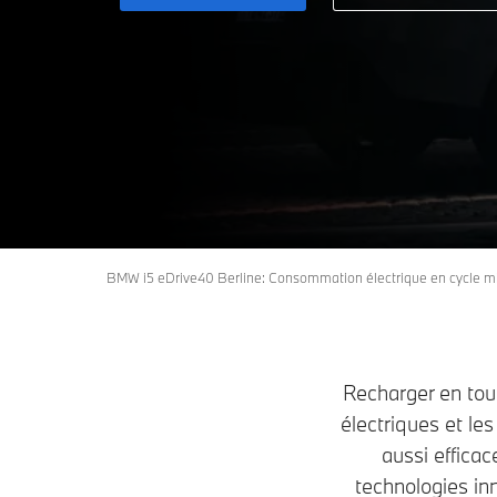
BMW i5 eDrive40 Berline: Consommation électrique en cycle 
Recharger en tout
électriques et le
aussi efficac
technologies in