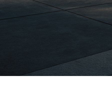
ez votre voiture
ue sur les bornes de
Tarifs d’électricité attractifs.
e haute puissance.
chargez votre
Tarifs d’électricité
ture électrique sur
attractifs.
 bornes de
Lors de l’achat d’une nouve