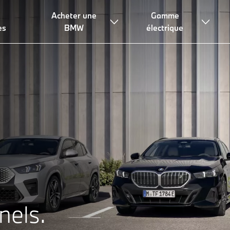
Acheter une
Gamme
es
BMW
électrique
nels.