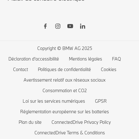
Shop BMW Accessoires
BMW Série 8
BMW Financial Services
BMW Série 7
Recharge publique
Boutique BMW Lifestyle
BMW Série 5
Recharge à domicile
Planifiez votre essai
BMW Série 4
Autonomie des voitures électriques
Copyright © BMW AG 2025
BMW Série 3
Coût des voitures électriques
Déclaration d'accessibilité
Mentions légales
FAQ
BMW Série 2
Batterie de voiture électrique
Contact
Politiques de confidentialité
Cookies
BMW Série 1
Avertissement relatif aux réseaux sociaux
Consommation et CO2
La famille BMW X1
Loi sur les services numériques
GPSR
BMW M
Réglementation européenne sur les batteries
Voitures électriques BMW
Plan du site
ConnectedDrive Privacy Policy
Voitures Plug-in Hybrides
ConnectedDrive Terms & Conditions