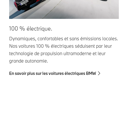
100 % électrique.
R
Dynamiques, confortables et sans émissions locales.
Re
Nos voitures 100 % électriques séduisent par leur
re
technologie de propulsion ultramoderne et leur
d
grande autonomie.
ba
re
En savoir plus sur les voitures électriques BMW
En