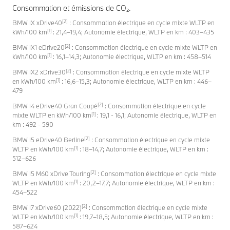
Consommation et émissions de CO₂.
[2]
BMW iX xDrive40
: Consommation électrique en cycle mixte WLTP en
[1]
kWh/100 km
: 21,4–19,4; Autonomie électrique, WLTP en km : 403–435
[2]
BMW iX1 eDrive20
: Consommation électrique en cycle mixte WLTP en
[1]
kWh/100 km
: 16,1–14,3; Autonomie électrique, WLTP en km : 458–514
[2]
BMW iX2 xDrive30
: Consommation électrique en cycle mixte WLTP
[1]
en kWh/100 km
: 16,6–15,3; Autonomie électrique, WLTP en km : 446–
479
[2]
BMW i4 eDrive40 Gran Coupé
: Consommation électrique en cycle
[1]
mixte WLTP en kWh/100 km
: 19,1 - 16,1; Autonomie électrique, WLTP en
km : 492 - 590
[2]
BMW i5 eDrive40 Berline
: Consommation électrique en cycle mixte
[1]
WLTP en kWh/100 km
: 18–14,7; Autonomie électrique, WLTP en km :
512–626
[2]
BMW i5 M60 xDrive Touring
: Consommation électrique en cycle mixte
[1]
WLTP en kWh/100 km
: 20,2–17,7; Autonomie électrique, WLTP en km :
454–522
[2]
BMW i7 xDrive60 (2022)
: Consommation électrique en cycle mixte
[1]
WLTP en kWh/100 km
: 19,7–18,5; Autonomie électrique, WLTP en km :
587–624