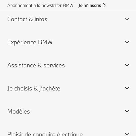
Abonnement à la newsletter BMW
Je m’inscris
Contact & infos
Expérience BMW
Aide & Contact
Trouver un concessionaire
Assistance & services
Assistance routière
Carrières chez BMW
Groupe BMW
Je choisis & j’achète
Je réserve un rendez-vous entretien
App My BMW
Modèles
Garantie
Personnalisez la vôtre
BMW neuves disponibles
Plaisir de conduire électrique
BMW d'occasion disponibles
BMW X