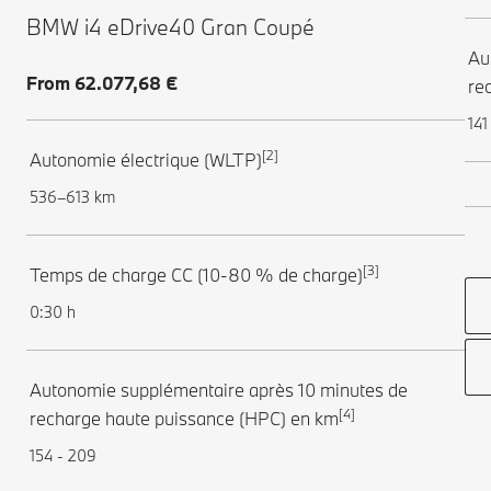
BMW i4 eDrive40 Gran Coupé
Au
From 62.077,68 €
re
141
[2]
Autonomie électrique (WLTP)
536–613 km
[3]
Temps de charge CC (10-80 % de charge)
0:30 h
Autonomie supplémentaire après 10 minutes de
[4]
recharge haute puissance (HPC) en km
154 - 209