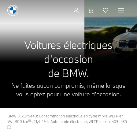
Voitures électriques d'occa
Voitures électriques
d’occasion
de BMW.
Ne faites aucun compromis, même lorsque
vous optez pour une voiture d’occasion.
BMW iX xDrive40: Consommation électrique en cycle mixte WLTP en
[1]
kWh/100 km
: 21,4–19,4; Autonomie électrique, WLTP en km: 403–435