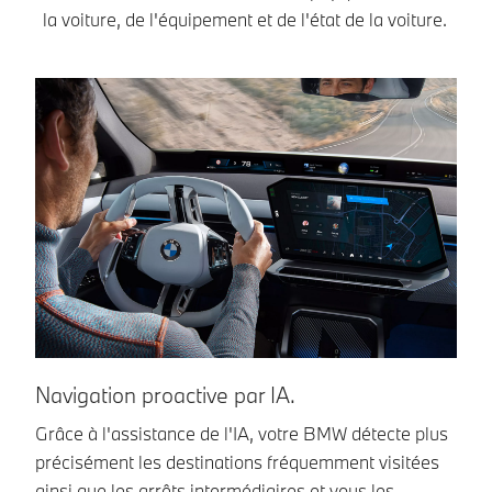
la voiture, de l'équipement et de l'état de la voiture.
Navigation proactive par IA.
L
ta
Grâce à l'assistance de l'IA, votre BMW détecte plus
précisément les destinations fréquemment visitées
L'
ainsi que les arrêts intermédiaires et vous les