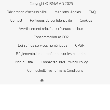
Planifiez votre essai
BMW Série 4
Autonomie des voitures électriques
Copyright © BMW AG 2025
BMW Série 3
Coût des voitures électriques
Déclaration d'accessibilité
Mentions légales
FAQ
BMW Série 2
Batterie de voiture électrique
Contact
Politiques de confidentialité
Cookies
BMW Série 1
Avertissement relatif aux réseaux sociaux
Consommation et CO2
La famille BMW X1
Loi sur les services numériques
GPSR
BMW M
Réglementation européenne sur les batteries
Voitures électriques BMW
Plan du site
ConnectedDrive Privacy Policy
Voitures Plug-in Hybrides
ConnectedDrive Terms & Conditions