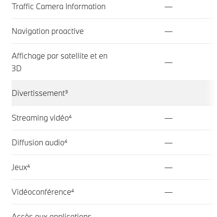
Traffic Camera Information
—
Navigation proactive
—
Affichage par satellite et en
—
3D
Divertissement³
Streaming vidéo⁴
—
Diffusion audio⁴
—
Jeux⁴
—
Vidéoconférence⁴
—
Accès aux applications