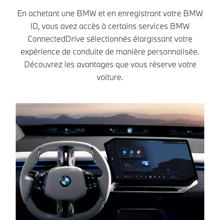
aussi facile de
améliorant le
conduire en
En achetant une BMW et en enregistrant votre BMW
confort.
toute sécurité
ID, vous avez accès à certains services BMW
et en tout
ConnectedDrive sélectionnés élargissant votre
confort.
expérience de conduite de manière personnalisée.
Découvrez les avantages que vous réserve votre
voiture.