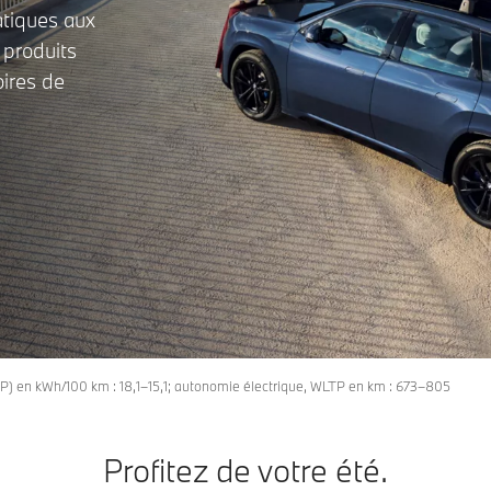
atiques aux
 produits
oires de
) en kWh/100 km : 18,1–15,1; autonomie électrique, WLTP en km : 673–805
Profitez de votre été.