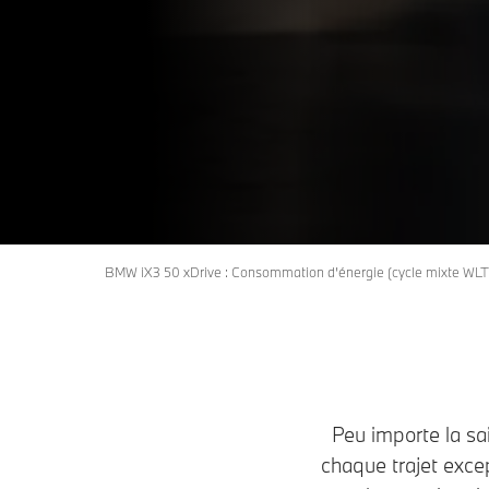
BMW iX3 50 xDrive : Consommation d’énergie (cycle mixte WLTP
Peu importe la sa
chaque trajet excep