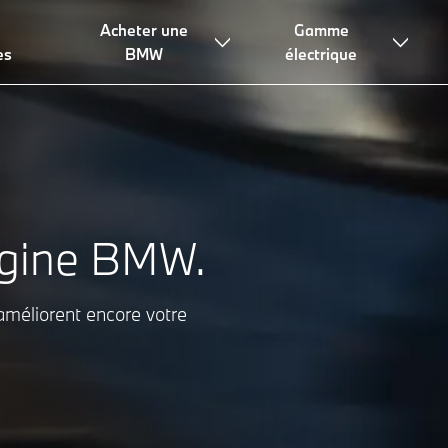
Acheter une
Gamme
oires BMW M Performance
es
BMW
électrique
igine BMW.
méliorent encore votre