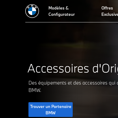
Modèles &
Offres
Accessoires d'Origine BMW
Jantes et Pneus BMW
Access
Configurateur
Exclusiv
Accessoires d'Or
Des équipements et des accessoires qui a
BMW.
Trouver un Partenaire
BMW