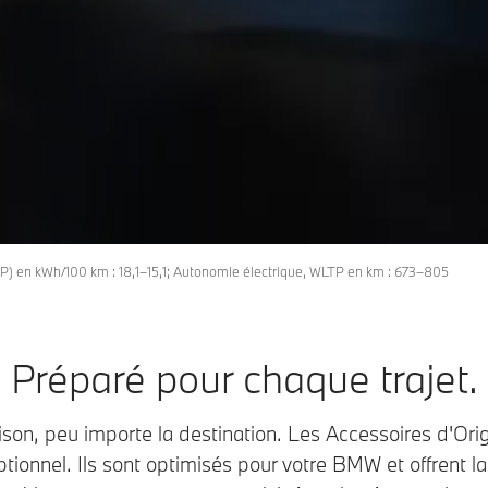
) en kWh/100 km : 18,1–15,1; Autonomie électrique, WLTP en km : 673–805
Préparé pour chaque trajet.
ison, peu importe la destination. Les Accessoires d'O
tionnel. Ils sont optimisés pour votre BMW et offrent l