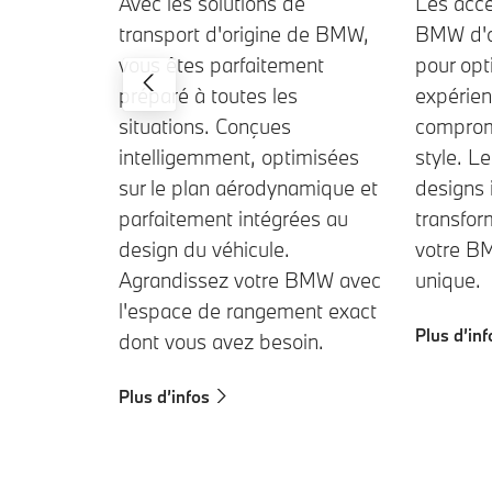
Avec les solutions de
Les acce
transport d'origine de BMW,
BMW d'o
vous êtes parfaitement
pour opt
préparé à toutes les
expérien
situations. Conçues
compromi
intelligemment, optimisées
style. L
sur le plan aérodynamique et
designs 
parfaitement intégrées au
transform
design du véhicule.
votre B
Agrandissez votre BMW avec
unique.
l'espace de rangement exact
Plus d’inf
dont vous avez besoin.
Plus d’infos