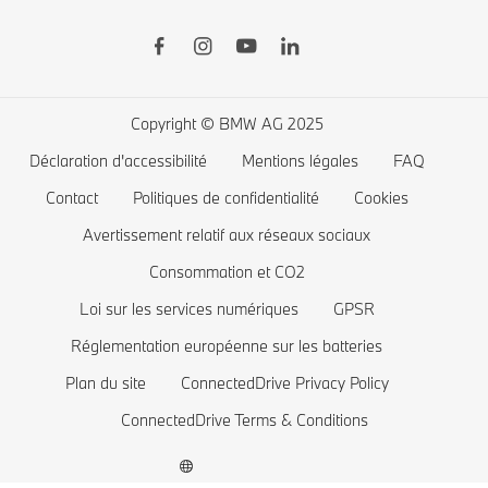
BMW Financial Services
BMW Série 7
Recharge publique
Boutique BMW Lifestyle
BMW Série 5
Recharge à domicile
Planifiez votre essai
BMW Série 4
Autonomie des voitures électriques
Copyright © BMW AG 2025
BMW Série 3
Coût des voitures électriques
Déclaration d'accessibilité
Mentions légales
FAQ
BMW Série 2
Batterie de voiture électrique
Contact
Politiques de confidentialité
Cookies
BMW Série 1
Avertissement relatif aux réseaux sociaux
Consommation et CO2
La famille BMW X1
Loi sur les services numériques
GPSR
BMW M
Réglementation européenne sur les batteries
Voitures électriques BMW
Plan du site
ConnectedDrive Privacy Policy
Voitures Plug-in Hybrides
ConnectedDrive Terms & Conditions