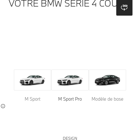
VOTRE BMW SÉRIE 4 COUPÉ.
bmw
Modèle
Teintes
Jantes
Couleur de toit
Habillage
M Sport
M Sport Pro
Modèle de base
DESIGN