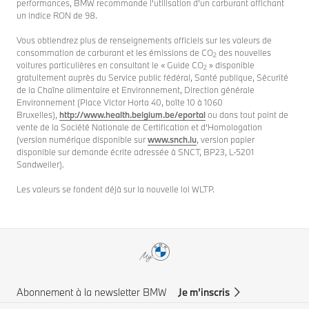
performances, BMW recommande l’utilisation d’un carburant affichant
un indice RON de 98.
Vous obtiendrez plus de renseignements officiels sur les valeurs de
consommation de carburant et les émissions de CO
des nouvelles
2
voitures particulières en consultant le « Guide CO
» disponible
2
gratuitement auprès du Service public fédéral, Santé publique, Sécurité
de la Chaîne alimentaire et Environnement, Direction générale
Environnement (Place Victor Horta 40, boîte 10 à 1060
Bruxelles),
http://www.health.belgium.be/eportal
ou dans tout point de
vente de la Société Nationale de Certification et d’Homologation
(version numérique disponible sur
www.snch.lu
, version papier
disponible sur demande écrite adressée à SNCT, BP23, L-5201
Sandweiler).
Les valeurs se fondent déjà sur la nouvelle loi WLTP.
Abonnement à la newsletter BMW
Je m’inscris