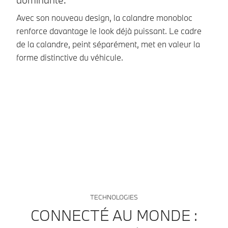
Avec son nouveau design, la calandre monobloc
renforce davantage le look déjà puissant. Le cadre
de la calandre, peint séparément, met en valeur la
P
forme distinctive du véhicule.
Vo
gr
la
gr
TECHNOLOGIES
CONNECTÉ AU MONDE :