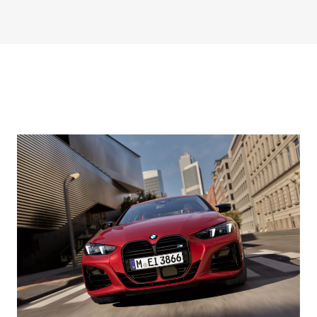
Park Assistant
maintient la
Plus offre une
trajectoire et la
bonne vue
distance en toute
d’ensemble
sécurité jusqu'à
pendant le
210 km/h. Cela se
stationnement.
révèle
Des caméras
particulièrement
supplémentaires
utile en cas
transmettent une
d'embouteillage.
vue 3D de
Si nécessaire,
l’environnement
votre BMW freine
du véhicule à
jusqu'à l'arrêt
l’écran de
complet et
contrôle. De cette
redémarre
manière, vous
automatiquement.
voyez
directement
l’espace
disponible pour
les manœuvres.