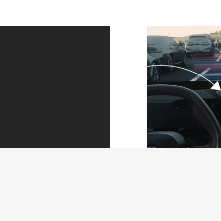
Toujours sur la
Stationnement
bonne voie et
plus facile
à distance
grâce à un
réglementaire.
plus grand
Le Driving
nombre de
Assistant Pack
caméras.
Professional