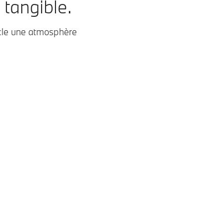
 tangible.
acle une atmosphère
ûres / Schwarz
Découvrez les teintes disponibles