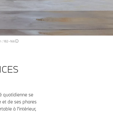
m : 182–166
NCES
té quotidienne se
e et de ses phares
table à l'intérieur,