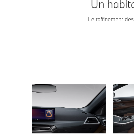
Un habita
Le raffinement des
BMW 430i xDrive Cabrio