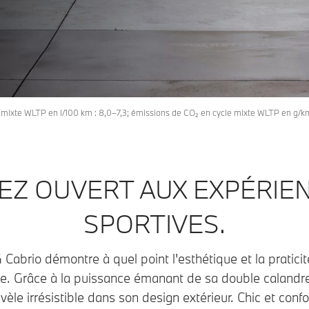
mixte WLTP en l/100 km : 8,0–7,3; émissions de CO₂ en cycle mixte WLTP en g/k
EZ OUVERT AUX EXPÉRIE
SPORTIVES.
abrio démontre à quel point l'esthétique et la pratici
le. Grâce à la puissance émanant de sa double calandr
vèle irrésistible dans son design extérieur. Chic et confor