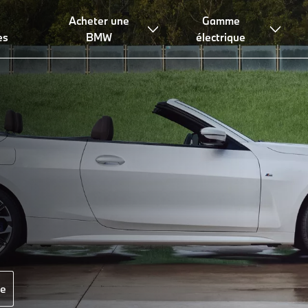
Acheter une
Gamme
g & financement
es
BMW
électrique
re