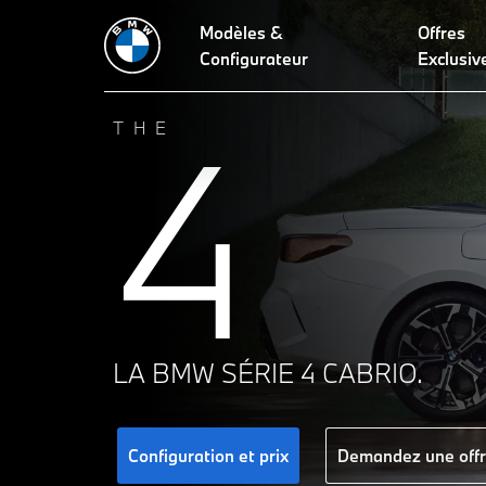
Modèles &
Offres
Caractéristiques techniques
Design
Technologies
Leasin
Configurateur
Exclusiv
4
THE
LA BMW SÉRIE 4 CABRIO.
Configuration et prix
Demandez une off