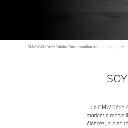
BMW 430i xDrive Cabrio: Consommation de carburant, en cycle 
SOY
La BMW Série 4 C
marient à merveil
élancés, elle se ré