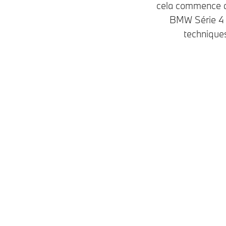
cela commence dè
BMW Série 4 C
techniques
Modèles
Essence • diesel
Modèles M
Essence • diesel