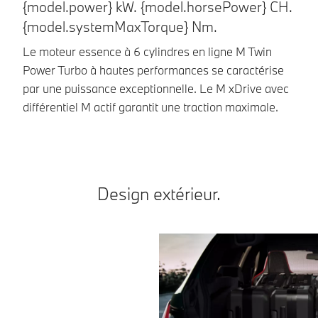
{model.power} kW. {model.horsePower} CH.
E
{model.systemMaxTorque} Nm.
e
Le moteur essence à 6 cylindres en ligne M Twin
La
Power Turbo à hautes performances se caractérise
M3
par une puissance exceptionnelle. Le M xDrive avec
co
différentiel M actif garantit une traction maximale.
ad
Design extérieur.