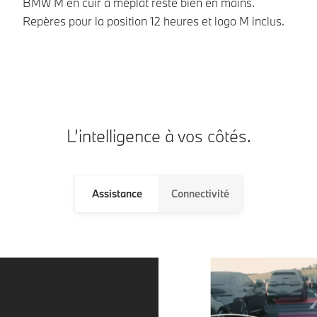
BMW M en cuir à méplat reste bien en mains.
si
Repères pour la position 12 heures et logo M inclus.
re
L’intelligence à vos côtés.
Assistance
Connectivité