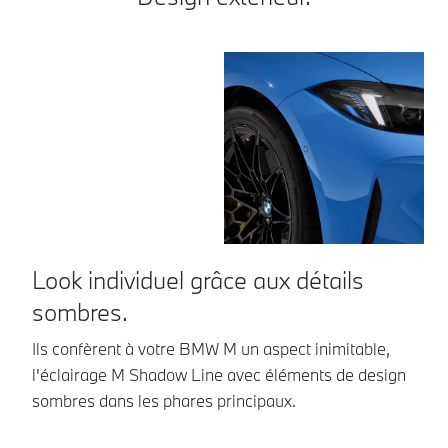
Look individuel grâce aux détails
U
sombres.
t
f
Ils confèrent à votre BMW M un aspect inimitable,
l'éclairage M Shadow Line avec éléments de design
Av
sombres dans les phares principaux.
pr
co