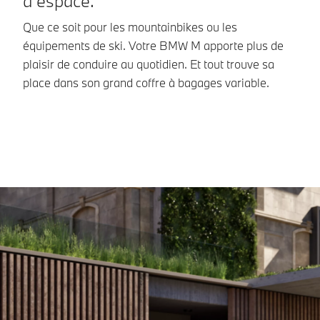
d’espace.
l
Que ce soit pour les mountainbikes ou les
Da
équipements de ski. Votre BMW M apporte plus de
a
plaisir de conduire au quotidien. Et tout trouve sa
éc
place dans son grand coffre à bagages variable.
an