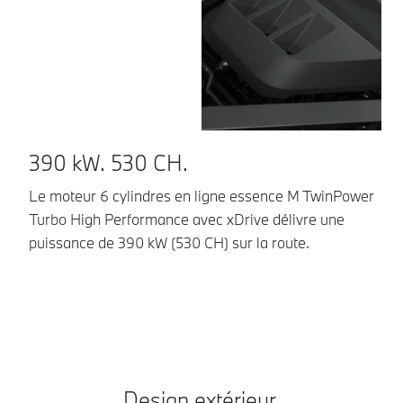
390 kW. 530 CH.
E
Le moteur 6 cylindres en ligne essence M TwinPower
La
Turbo High Performance avec xDrive délivre une
av
puissance de 390 kW (530 CH) sur la route.
au
es
co
Design extérieur.