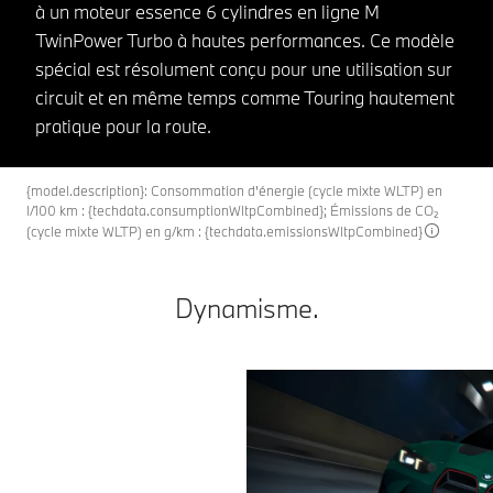
à un moteur essence 6 cylindres en ligne M
TwinPower Turbo à hautes performances. Ce modèle
spécial est résolument conçu pour une utilisation sur
circuit et en même temps comme Touring hautement
pratique pour la route.
{model.description}: Consommation d'énergie (cycle mixte WLTP) en
l/100 km : {techdata.consumptionWltpCombined}; Émissions de CO₂
(cycle mixte WLTP) en g/km : {techdata.emissionsWltpCombined}
Dynamisme.