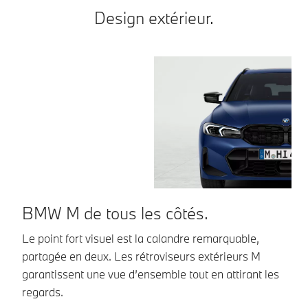
Design extérieur.
BMW M de tous les côtés.
L
s
Le point fort visuel est la calandre remarquable,
partagée en deux. Les rétroviseurs extérieurs M
Il
garantissent une vue d’ensemble tout en attirant les
l'
regards.
so