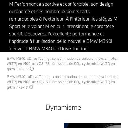
M Performance sportive et confortable, son design
autonome et ses nombreux points forts
remarquables à l’extérieur. À l'intérieur, les sièges M
Sport et le volant M en cuir intensifient le caractère
sportif. Découvrez l’excellente performance et
l'aptitude à l’utilisation de la nouvelle BMW M340i
xDrive et BMW M340d xDrive Touring.
BMW M340i xDrive Touring : consommation de carburant (cycle mixte,
WLTP) en l/100 km : 7,8–7,3 ; émissions de CO₂, cycle mixte WLTP, en
g/km : 176–165
BMW M340d xDrive Touring : consommation de carburant (cycle mixte,
WLTP) en l/100 km : 6,6–6,1 ; émissions de CO₂, cycle mixte WLTP, en
g/km : 173–161
Dynamisme.