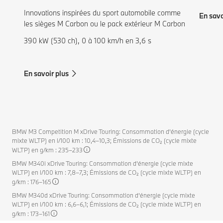
Innovations inspirées du sport automobile comme
En savo
les sièges M Carbon ou le pack extérieur M Carbon
390 kW (530 ch), 0 à 100 km/h en 3,6 s
En savoir plus
BMW M3 Competition M xDrive Touring: Consommation d'énergie (cycle
mixte WLTP) en l/100 km : 10,4–10,3; Émissions de CO₂ (cycle mixte
WLTP) en g/km : 235–233
BMW M340i xDrive Touring: Consommation d'énergie (cycle mixte
WLTP) en l/100 km : 7,8–7,3; Émissions de CO₂ (cycle mixte WLTP) en
g/km : 176–165
BMW M340d xDrive Touring: Consommation d'énergie (cycle mixte
WLTP) en l/100 km : 6,6–6,1; Émissions de CO₂ (cycle mixte WLTP) en
g/km : 173–161