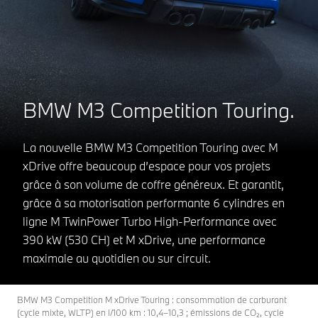
BMW M3 Competition Touring.
La nouvelle BMW M3 Competition Touring avec M
xDrive offre beaucoup d’espace pour vos projets
grâce à son volume de coffre généreux. Et garantit,
grâce à sa motorisation performante 6 cylindres en
ligne M TwinPower Turbo High-Performance avec
390 kW (530 CH) et M xDrive, une performance
maximale au quotidien ou sur circuit.
BMW M3 Competition M xDrive Touring : consommation de carburant
(cycle mixte, WLTP) en l/100 km : 10,4–10,3 ; émissions de CO₂, cycle