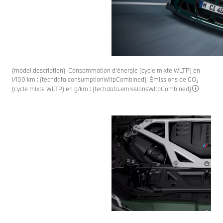
{model.description}: Consommation d'énergie (cycle mixte WLTP) en
l/100 km : {techdata.consumptionWltpCombined}; Émissions de CO₂
(cycle mixte WLTP) en g/km : {techdata.emissionsWltpCombined}