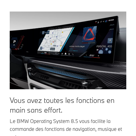
Des caméras
une valeur
additionnelles
ajoutée en cas
diffusent une vue
d’embouteillage.
en 3D de
Si nécessaire,
l’environnement
votre BMW freine
du véhicule sur
jusqu’à l’arrêt
l’écran de
complet et
contrôle. Vous
redémarre toute
voyez ainsi
seule.
directement la
place dont vous
disposez pour
manœuvrer.
Vous avez toutes les fonctions en
I
main sans effort.
d
Le BMW Operating System 8.5 vous facilite la
Av
commande des fonctions de navigation, musique et
ut