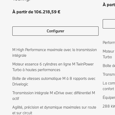
À part
À partir de 106.218,59 €
Configurer
Perform
M High Performance maximale avec la transmission
Moteur 
intégrale
Turbo
Moteur essence 6 cylindres en ligne M TwinPower
Boîte d
Turbo à hautes performances
Transmi
Boîte de vitesses automatique M à 8 rapports avec
La comb
Drivelogic
confort
Transmission intégrale M xDrive avec différentiel M
Équipem
actif
288 kW 
Agilité, précision et dynamique maximales sur route
et sur circuit