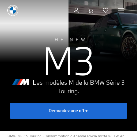
M3
THE NEW
Les modèles M de la BMW Série 3
Touring.
Demandez une offre
BMW M3 CS Touring: Consommation d'énergie (cycle mixte WLTP) en