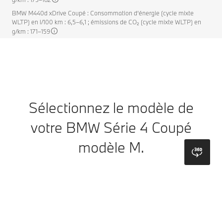
BMW M440d xDrive Coupé : Consommation d’énergie (cycle mixte
WLTP) en l/100 km : 6,5–6,1 ; émissions de CO₂ (cycle mixte WLTP) en
g/km : 171–159
Sélectionnez le modèle de
votre BMW Série 4 Coupé
modèle M.
bmw
Modèle
Teintes
Jantes
Couleur de toit
Habillage