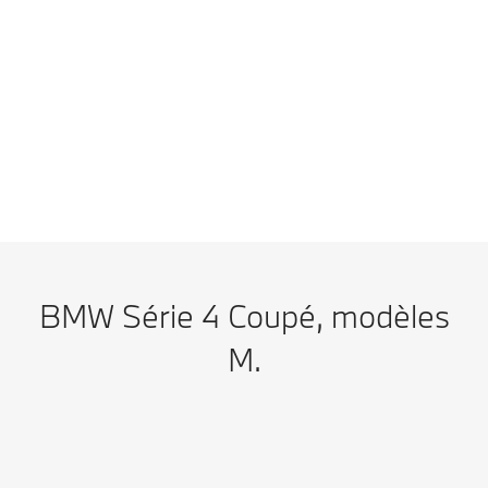
Ajouter à la comparaison
BMW M4 Competition M xDrive Coupé : consommation de carburant
(cycle mixte, WLTP) en l/100 km : 10,3–10,1 ; émissions de CO₂, cycle
mixte WLTP, en g/km : 233–230
BMW Série 4 Coupé, modèles
M.