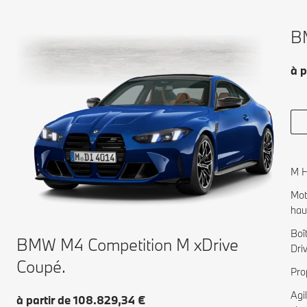
B
à p
M H
Mot
hau
Boî
BMW M4 Competition M xDrive
Dri
Coupé.
Pro
Agi
à partir de 108.829,34 €