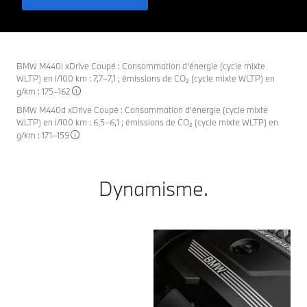
BMW M440i xDrive Coupé : Consommation d’énergie (cycle mixte
WLTP) en l/100 km : 7,7–7,1 ; émissions de CO₂ (cycle mixte WLTP) en
g/km : 175–162
BMW M440d xDrive Coupé : Consommation d’énergie (cycle mixte
WLTP) en l/100 km : 6,5–6,1 ; émissions de CO₂ (cycle mixte WLTP) en
g/km : 171–159
Dynamisme.