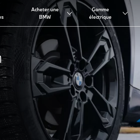
Acheter une
Gamme
es
BMW
électrique
n