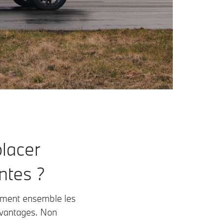
placer
ntes ?
rment ensemble les
avantages. Non