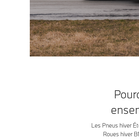
Pourq
ensem
Les Pneus hiver É
Roues hiver B