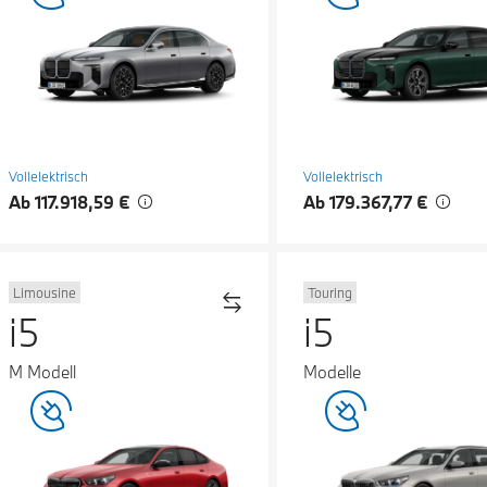
Vollelektrisch
Vollelektrisch
Ab 117.918,59 €
Ab 179.367,77 €
Limousine
Touring
i5
i5
M Modell
Modelle