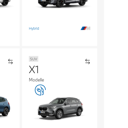
Hybrid
SUV
X1
Modelle