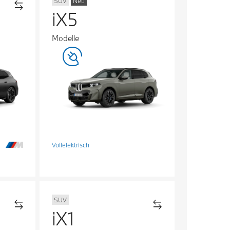
SUV
Neu
iX5
Modelle
Vollelektrisch
SUV
iX1