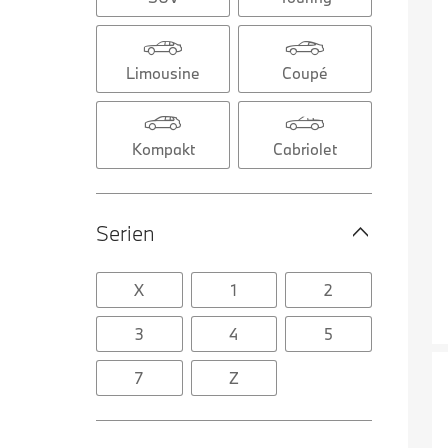
Limousine
Coupé
Kompakt
Cabriolet
Serien
X
1
2
3
4
5
7
Z