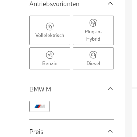
Antriebsvarianten
Plug-in-
Vollelektrisch
Hybrid
Benzin
Diesel
BMW M
Preis