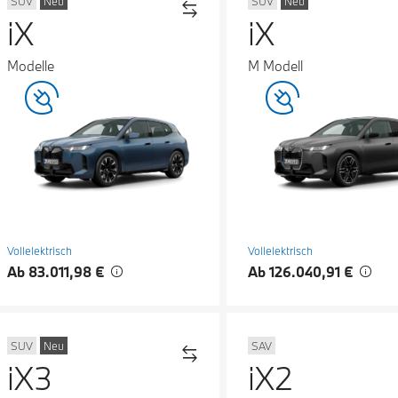
SUV
Neu
SUV
Neu
iX
iX
Modelle
M Modell
Vollelektrisch
Vollelektrisch
Ab 83.011,98 €
Ab 126.040,91 €
SUV
Neu
SAV
iX3
iX2