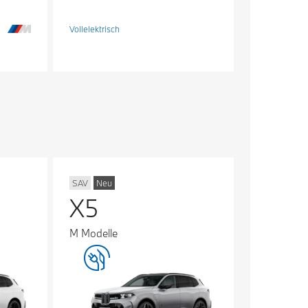
Vollelektrisch
SAV
Neu
X5
M Modelle