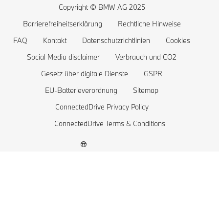
Probefahrt vereinbaren
BMW 4er
Reichweite von Elektrofahrzeugen
Copyright © BMW AG 2025
BMW 3er
Kosten von Elektrofahrzeugen
Barrierefreiheitserklärung
Rechtliche Hinweise
BMW 2er
Batterie und Antriebstechnologie
FAQ
Kontakt
Datenschutzrichtlinien
Cookies
BMW 1er
Social Media disclaimer
Verbrauch und CO2
Gesetz über digitale Dienste
GSPR
Die BMW X1 familie
EU-Batterieverordnung
Sitemap
BMW M
ConnectedDrive Privacy Policy
BMW Elektrofahrzeuge
ConnectedDrive Terms & Conditions
Plug-in-Hybride