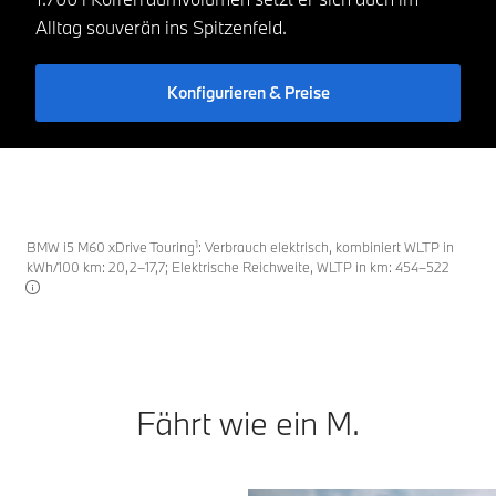
Alltag souverän ins Spitzenfeld.
Konfigurieren & Preise
1
BMW i5 M60 xDrive Touring
: Verbrauch elektrisch, kombiniert WLTP in
kWh/100 km: 20,2–17,7; Elektrische Reichweite, WLTP in km: 454–522
Fährt wie ein M.