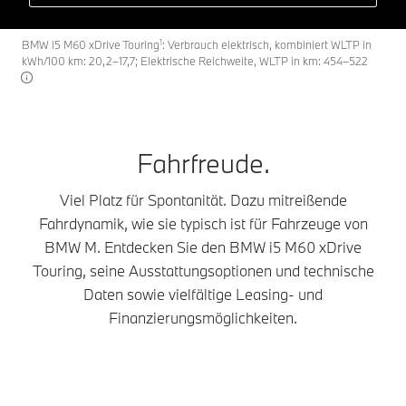
1
BMW i5 M60 xDrive Touring
: Verbrauch elektrisch, kombiniert WLTP in
kWh/100 km: 20,2–17,7; Elektrische Reichweite, WLTP in km: 454–522
Fahrfreude.
Viel Platz für Spontanität. Dazu mitreißende
Fahrdynamik, wie sie typisch ist für Fahrzeuge von
BMW M. Entdecken Sie den BMW i5 M60 xDrive
Touring, seine Ausstattungsoptionen und technische
Daten sowie vielfältige Leasing- und
Finanzierungsmöglichkeiten.