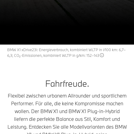
Die Modelle des BMW X1.
X1
THE
Konfigurieren & Preise
Angebot anfordern
BMW X1 xDrive23i: Energieverbrauch, kombiniert WLTP in l/100 km: 6,7–
6,3; CO₂-Emissionen, kombiniert WLTP in g/km: 152–143
Fahrfreude.
Flexibel zwischen urbanem Allrounder und sportlichem
Performer. Für alle, die keine Kompromisse machen
wollen. Der BMW X1 und BMW X1 Plug-in-Hybrid
liefern die perfekte Balance aus Stil, Komfort und
Leistung. Entdecken Sie alle Modellvarianten des BMW