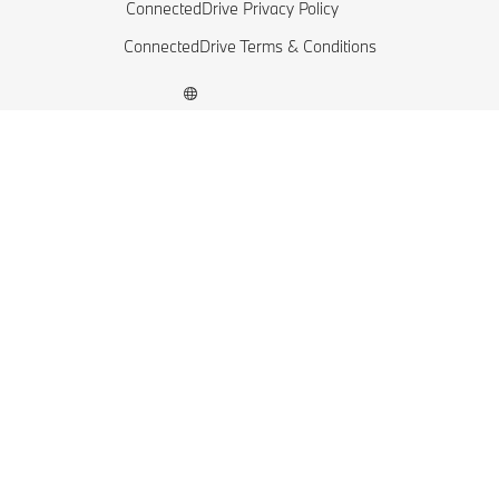
ConnectedDrive Privacy Policy
BMW Elektrofahrzeuge
ConnectedDrive Terms & Conditions
Plug-in-Hybride