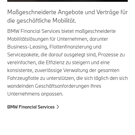
Maßgeschneiderte Angebote und Verträge für
Pr
die geschäftliche Mobilität.
Fi
BMW Financial Services bietet maßgeschneiderte
BMW
Mobilitätslösungen für Unternehmen, darunter
um
Business-Leasing, Flottenfinanzierung und
Ber
Servicepakete, die darauf ausgelegt sind, Prozesse zu
zuv
vereinfachen, die Effizienz zu steigern und eine
gew
konsistente, zuverlässige Verwaltung der gesamten
eff
Fahrzeugflotte zu unterstützen, die sich täglich den sich
Un
wandelnden Geschäftsanforderungen Ihres
BM
Unternehmens anpassen.
BMW Financial Services