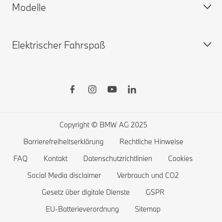
Modelle
Gewährleistung
Personalisieren Sie Ihr Auto
Sofort verfügbare Neuwagen
Elektrischer Fahrspaß
Gebrauchtwagen
BMW X
BMW Zuberhörshop
BMW 8er
BMW Financial Services
BMW 7er
Öffentliches Laden
BMW Lifestyle-Store
BMW 5er
Zuhause Laden
Probefahrt vereinbaren
BMW 4er
Reichweite von Elektrofahrzeugen
Copyright © BMW AG 2025
BMW 3er
Kosten von Elektrofahrzeugen
Barrierefreiheitserklärung
Rechtliche Hinweise
BMW 2er
Batterie und Antriebstechnologie
FAQ
Kontakt
Datenschutzrichtlinien
Cookies
BMW 1er
Social Media disclaimer
Verbrauch und CO2
Gesetz über digitale Dienste
GSPR
Die BMW X1 familie
EU-Batterieverordnung
Sitemap
BMW M