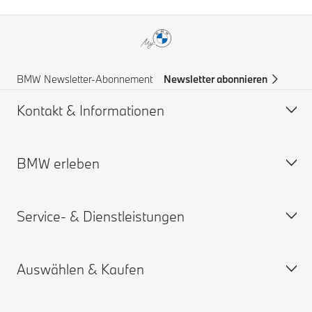
BMW Newsletter-Abonnement
Newsletter abonnieren
Kontakt & Informationen
BMW erleben
Hilfe & Kontakt
BMW Partner finden
Service- & Dienstleistungen
Pannenhilfe
BMW Karriere
BMW Group
Auswählen & Kaufen
Online Service-termin
My BMW App