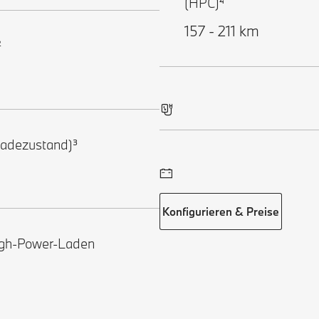
(HPC)⁴
157 - 211 km
²
adezustand)³
Konfigurieren & Preise
igh-Power-Laden