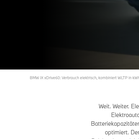
BMW iX xDrive60: Verbrauch elektrisch, kombiniert WLTP in kWh
Weit. Weiter. El
Elektroaut
Batteriekapazitäte
optimiert. De