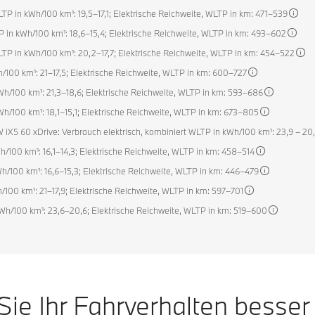
TP in kWh/100 km¹: 19,5–17,1; Elektrische Reichweite, WLTP in km: 471–539
P in kWh/100 km¹: 18,6–15,4; Elektrische Reichweite, WLTP in km: 493–602
LTP in kWh/100 km¹: 20,2–17,7; Elektrische Reichweite, WLTP in km: 454–522
h/100 km¹: 21–17,5; Elektrische Reichweite, WLTP in km: 600–727
Wh/100 km¹: 21,3–18,6; Elektrische Reichweite, WLTP in km: 593–686
Wh/100 km¹: 18,1–15,1; Elektrische Reichweite, WLTP in km: 673–805
iX5 60 xDrive: Verbrauch elektrisch, kombiniert WLTP in kWh/100 km¹: 23,9 – 20,
h/100 km¹: 16,1–14,3; Elektrische Reichweite, WLTP in km: 458–514
h/100 km¹: 16,6–15,3; Elektrische Reichweite, WLTP in km: 446–479
/100 km¹: 21–17,9; Elektrische Reichweite, WLTP in km: 597–701
kWh/100 km¹: 23,6–20,6; Elektrische Reichweite, WLTP in km: 519–600
Sie Ihr Fahrverhalten besser