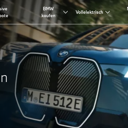
sive
BMW
ren
Maximale Reichweite
FAQ
Vollelektrisch
bote
kaufen
on