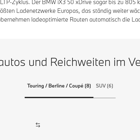
LTP-Zyklus. Der BMW iX3 50 xDrive sogar bis zu 805 k
rößten Ladenetzwerke Europas, das ständig weiter wäc
übernehmen ladeoptimierte Routen automatisch die La
autos und Reichweiten im Ve
Touring / Berline / Coupé (8)
SUV (6)