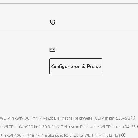
Konfigurieren & Preise
WLTP in kWh/100 km¹: 17,1–14,9; Elektrische Reichweite, WLTP in km: 536–613
rt WLTP in kWh/100 km¹: 20,9–16,6; Elektrische Reichweite, WLTP in km: 434–551
P in kWh/100 km¹: 18–14,7; Elektrische Reichweite, WLTP in km: 512–626