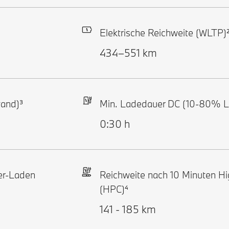
Elektrische Reichweite (WLTP)
434–551 km
and)³
Min. Ladedauer DC (10-80% L
0:30 h
er-Laden
Reichweite nach 10 Minuten H
(HPC)⁴
141 - 185 km