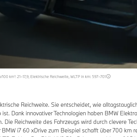
/100 km¹: 21–17,9; Elektrische Reichweite, WLTP in km: 597–701
ektrische Reichweite. Sie entscheidet, wie alltagstauglich
o ist. Dank innovativer Technologien haben BMW Elektr
n. Die Reichweite des Fahrzeugs wird durch clevere Tec
r BMW i7 60 xDrive zum Beispiel schafft über 700 km re