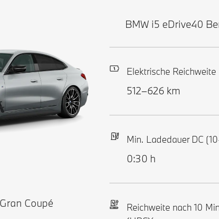
BMW i5 eDrive40 Ber
Elektrische Reichweite
512–626 km
Min. Ladedauer DC (1
0:30 h
 Gran Coupé
Reichweite nach 10 Mi