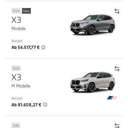
SUV
Neu
X3
Modelle
Benzin
Ab 56.517,77 €
SUV
X3
M Modelle
Benzin
Ab 81.658,27 €
SAV