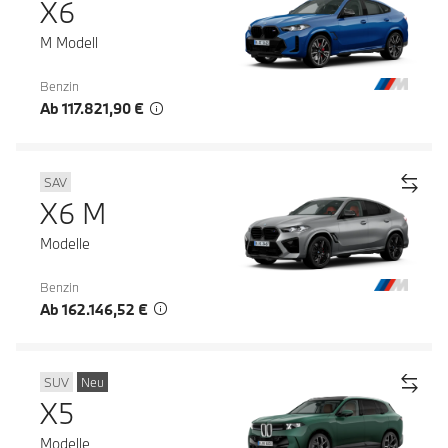
X6
M Modell
Benzin
Ab 117.821,90 €
SAV
X6 M
Modelle
Benzin
Ab 162.146,52 €
SUV
Neu
X5
Modelle