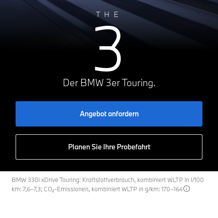
3
THE
Der BMW 3er Touring.
Angebot anfordern
Planen Sie Ihre Probefahrt
BMW 330i xDrive Touring: Kraftstoffverbrauch, kombiniert WLTP in l/100
km: 7,6–7,3; CO₂-Emissionen, kombiniert WLTP in g/km: 170–164