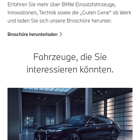
Turbolader mit
Erfahren Sie mehr über BMW Einsatzfahrzeuge,
variabler
Innovationen, Technik sowie die „Guten Gene” ab Werk
Und die Flotte
Turbinengeometrie in
und laden Sie sich unsere Broschüre herunter.
vollelektrischer BMW
Kombination mit einer
Einsatzfahrzeuge
CommonRail-
wächst weiter. 2022
Broschüre herunterladen
Direkteinspritzung für
kamen der BMW i7
eine optimierte
und iX1 dazu. Weitere
Verbrennung.
Fahrzeuge, die Sie
Modelle folgten
2023.
interessieren könnten.