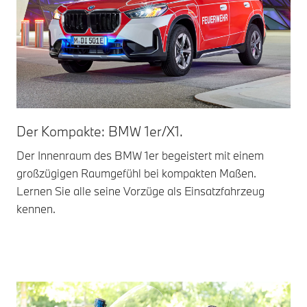
Der Kompakte: BMW 1er/X1.
De
Der Innenraum des BMW 1er begeistert mit einem
Der
großzügigen Raumgefühl bei kompakten Maßen.
Fah
Lernen Sie alle seine Vorzüge als Einsatzfahrzeug
ide
kennen.