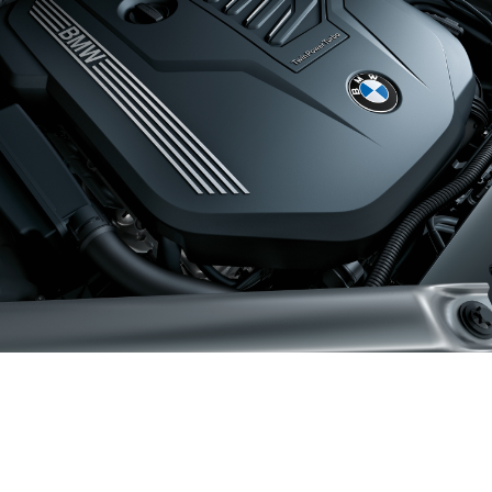
TwinPower
eDrive.
Turbo Motoren.
Die BMW Plug-in-
Hybride garantieren
Die innovativen BMW
mit der Kombination
TwinPower Turbo
aus einem
Benzin- und
Benzinmotor und
Dieselmotoren bieten