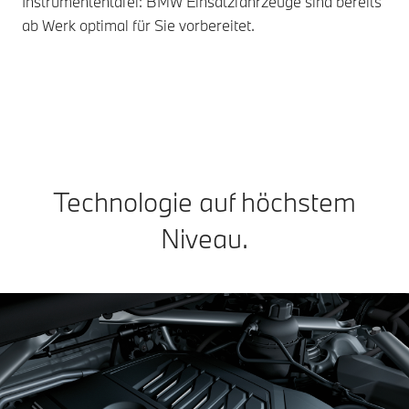
Instrumententafel: BMW Einsatzfahrzeuge sind bereits
Son
ab Werk optimal für Sie vorbereitet.
sow
Aus
Technologie auf höchstem
Niveau.