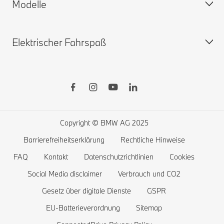
Modelle
Gewährleistung
Personalisieren Sie Ihr Auto
Sofort verfügbare Neuwagen
Elektrischer Fahrspaß
Gebrauchtwagen
BMW X
BMW Zuberhörshop
BMW 8er
BMW Financial Services
BMW 7er
Öffentliches Laden
BMW Lifestyle-Store
BMW 5er
Zuhause Laden
Probefahrt vereinbaren
BMW 4er
Reichweite von Elektrofahrzeugen
Copyright © BMW AG 2025
BMW 3er
Kosten von Elektrofahrzeugen
Barrierefreiheitserklärung
Rechtliche Hinweise
BMW 2er
Batterie und Antriebstechnologie
FAQ
Kontakt
Datenschutzrichtlinien
Cookies
BMW 1er
Social Media disclaimer
Verbrauch und CO2
Gesetz über digitale Dienste
GSPR
Die BMW X1 familie
EU-Batterieverordnung
Sitemap
BMW M