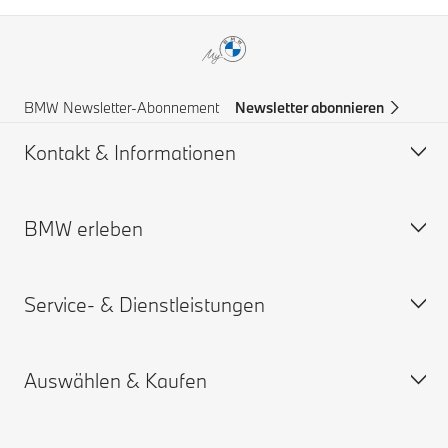
BMW Newsletter-Abonnement
Newsletter abonnieren
Kontakt & Informationen
BMW erleben
Hilfe & Kontakt
BMW Partner finden
Service- & Dienstleistungen
Pannenhilfe
BMW Karriere
BMW Group
Auswählen & Kaufen
Online Service-termin
My BMW App