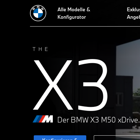
Alle Modelle &
Exklu
Technische Daten
Performance
Design
Technologien
Le
Konfigurator
Ange
X3
THE
Der BMW X3 M50 xDrive.