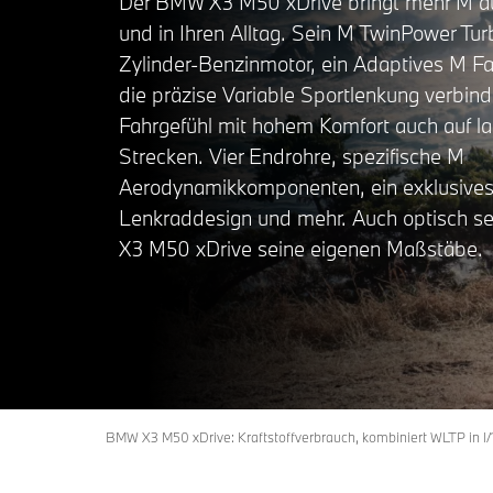
Der BMW X3 M50 xDrive bringt mehr M au
und in Ihren Alltag. Sein M TwinPower Tu
Zylinder-Benzinmotor, ein Adaptives M F
die präzise Variable Sportlenkung verbind
Fahrgefühl mit hohem Komfort auch auf l
Strecken. Vier Endrohre, spezifische M
Aerodynamikkomponenten, ein exklusive
Lenkraddesign und mehr. Auch optisch s
X3 M50 xDrive seine eigenen Maßstäbe.
BMW X3 M50 xDrive: Kraftstoffverbrauch, kombiniert WLTP in l/