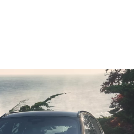
Zum Vergleich hinzufügen
che Daten
O
-Emissionen, kombiniert WLTP in g/km: 189–175
2