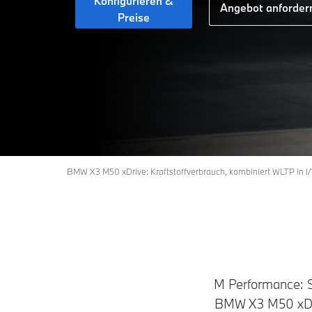
Konfigurieren &
Angebot anforder
Preise
BMW X3 M50 xDrive: Kraftstoffverbrauch, kombiniert WLTP in l/
M Performance: Sp
BMW X3 M50 xDri