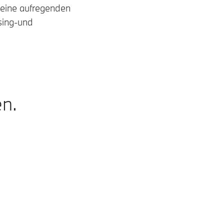
eine aufregenden
sing-und
en.