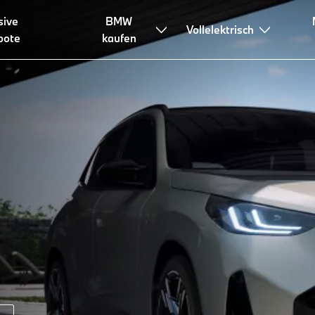
sive
BMW
asen & Finanzieren
Beratung & Services
Vollelektrisch
bote
kaufen