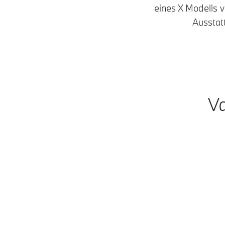
eines X Modells
Ausstat
Va
Modelle
Plug-in-Hybrid
Benzin • Diesel
M Modelle