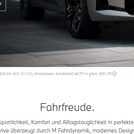
n
100 km: 8,3–7,7; CO
-Emissionen, kombiniert WLTP in g/km: 189–175
2
Fahrfreude.
ortlichkeit, Komfort und Alltagstauglichkeit in perfekt
ve überzeugt durch M Fahrdynamik, modernes Design