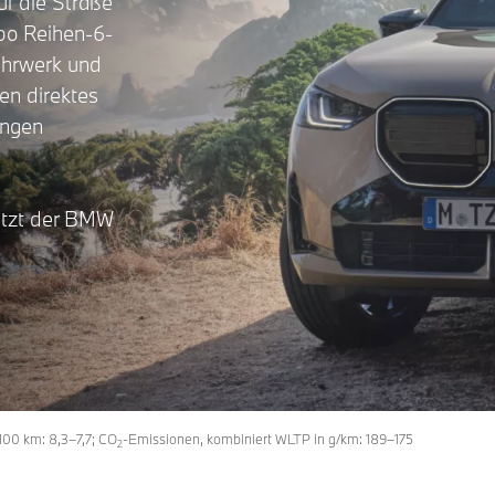
f die Straße
rbo Reihen-6-
ahrwerk und
en direktes
angen
s
etzt der BMW
100 km: 8,3–7,7; CO
-Emissionen, kombiniert WLTP in g/km: 189–175
2