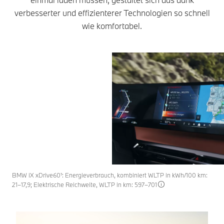
verbesserter und effizienterer Technologien so schnell
wie komfortabel.
BMW iX xDrive60¹: Energieverbrauch, kombiniert WLTP in kWh/100 km:
21–17,9; Elektrische Reichweite, WLTP in km: 597–701