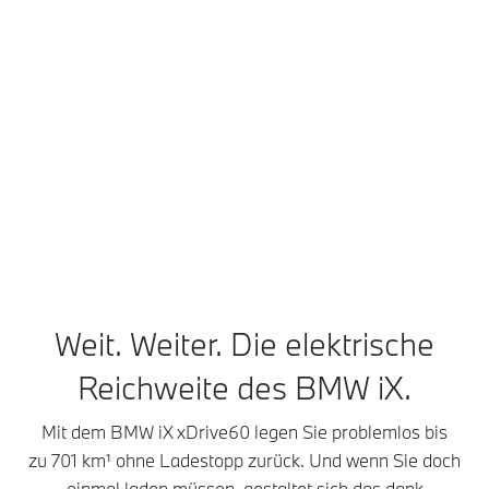
Reichweite¹
597–701 km
Technische Daten
Zum Vergleich hinzufügen
BMW iX xDrive60¹: Energieverbrauch, kombiniert WLTP in kWh/100 km:
21–17,9; Elektrische Reichweite, WLTP in km: 597–701
Weit. Weiter. Die elektrische
Reichweite des BMW iX.
Mit dem BMW iX xDrive60 legen Sie problemlos bis
zu 701 km¹ ohne Ladestopp zurück. Und wenn Sie doch
einmal laden müssen, gestaltet sich das dank