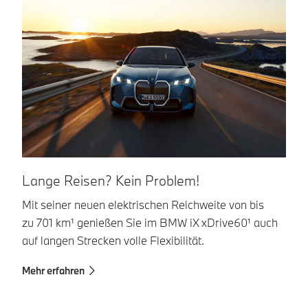
Lange Reisen? Kein Problem!
S
Mit seiner neuen elektrischen Reichweite von bis
De
zu 701 km¹ genießen Sie im BMW iX xDrive60¹ auch
0:
auf langen Strecken volle Flexibilität.
sc
Mehr erfahren
Me