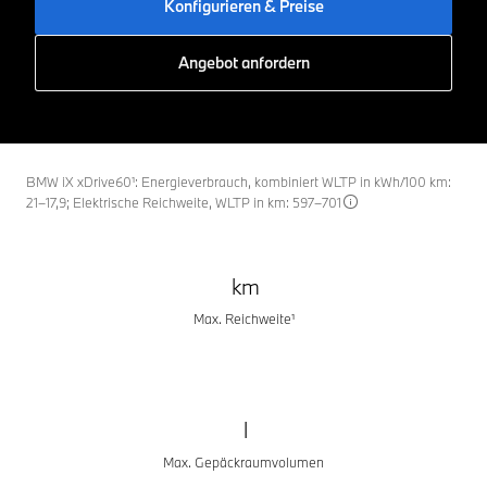
Konfigurieren & Preise
Angebot anfordern
BMW iX xDrive60¹: Energieverbrauch, kombiniert WLTP in kWh/100 km:
21–17,9; Elektrische Reichweite, WLTP in km: 597–701
km
Max. Reichweite¹
l
Max. Gepäckraumvolumen