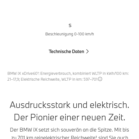
s
Beschleunigung 0-100 km/h
Technische Daten
BMW iX xDrive60¹: Energieverbrauch, kombiniert WLTP in kWh/100 km:
21–17,9; Elektrische Reichweite, WLTP in km: 597–701
Ausdrucksstark und elektrisch.
Der Pionier einer neuen Zeit.
Der BMW iX setzt sich souverän an die Spitze. Mit bis
zu 701 km reinelektrischer Reichweite¹ sind Sie auch