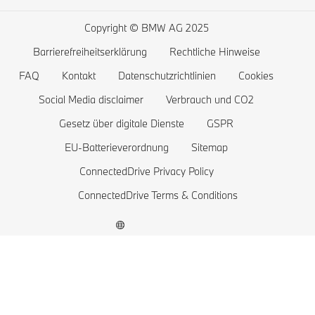
Probefahrt vereinbaren
BMW 4er
Reichweite von Elektrofahrzeugen
Copyright © BMW AG 2025
BMW 3er
Kosten von Elektrofahrzeugen
Barrierefreiheitserklärung
Rechtliche Hinweise
BMW 2er
Batterie und Antriebstechnologie
FAQ
Kontakt
Datenschutzrichtlinien
Cookies
BMW 1er
Social Media disclaimer
Verbrauch und CO2
Gesetz über digitale Dienste
GSPR
Die BMW X1 familie
EU-Batterieverordnung
Sitemap
BMW M
ConnectedDrive Privacy Policy
BMW Elektrofahrzeuge
ConnectedDrive Terms & Conditions
Plug-in-Hybride