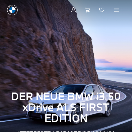
DER NEUE
BMW i3 50
xDrive
ALS FIRST
EDITION