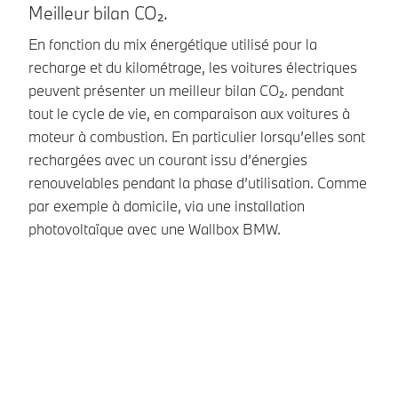
Meilleur bilan CO₂.
V
En fonction du mix énergétique utilisé pour la
No
recharge et du kilométrage, les voitures électriques
dé
peuvent présenter un meilleur bilan CO₂. pendant
re
tout le cycle de vie, en comparaison aux voitures à
pr
moteur à combustion. En particulier lorsqu’elles sont
ex
rechargées avec un courant issu d’énergies
pr
renouvelables pendant la phase d’utilisation. Comme
dé
par exemple à domicile, via une installation
op
photovoltaïque avec une Wallbox BMW.
au
de
la
li
ba
ce