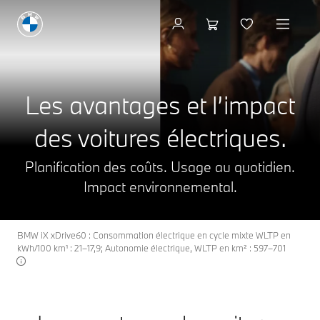
Voir les modèles
Les avantages et l’impact
des voitures électriques.
Planification des coûts. Usage au quotidien.
Impact environnemental.
BMW iX xDrive60 : Consommation électrique en cycle mixte WLTP en
kWh/100 km¹ : 21–17,9; Autonomie électrique, WLTP en km² : 597–701