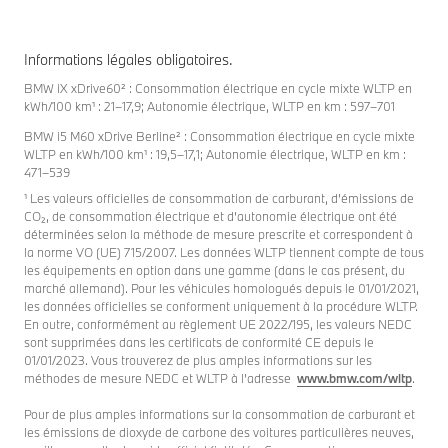
Informations légales obligatoires.
BMW iX xDrive60² : Consommation électrique en cycle mixte WLTP en
kWh/100 km¹ : 21–17,9; Autonomie électrique, WLTP en km : 597–701
BMW i5 M60 xDrive Berline² : Consommation électrique en cycle mixte
WLTP en kWh/100 km¹ : 19,5–17,1; Autonomie électrique, WLTP en km :
471–539
¹ Les valeurs officielles de consommation de carburant, d’émissions de
CO₂, de consommation électrique et d’autonomie électrique ont été
déterminées selon la méthode de mesure prescrite et correspondent à
la norme VO (UE) 715/2007. Les données WLTP tiennent compte de tous
les équipements en option dans une gamme (dans le cas présent, du
marché allemand). Pour les véhicules homologués depuis le 01/01/2021,
les données officielles se conforment uniquement à la procédure WLTP.
En outre, conformément au règlement UE 2022/195, les valeurs NEDC
sont supprimées dans les certificats de conformité CE depuis le
01/01/2023. Vous trouverez de plus amples informations sur les
méthodes de mesure NEDC et WLTP à l’adresse
www.bmw.com/wltp
.
Pour de plus amples informations sur la consommation de carburant et
les émissions de dioxyde de carbone des voitures particulières neuves,