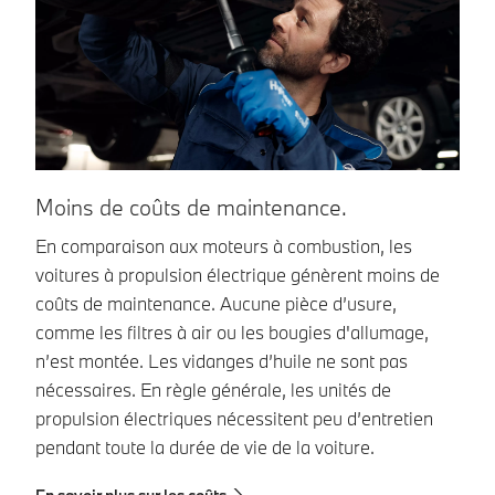
Moins de coûts de maintenance.
P
En comparaison aux moteurs à combustion, les
Da
voitures à propulsion électrique génèrent moins de
of
coûts de maintenance. Aucune pièce d’usure,
vo
comme les filtres à air ou les bougies d'allumage,
Le
n’est montée. Les vidanges d’huile ne sont pas
Se
nécessaires. En règle générale, les unités de
pe
propulsion électriques nécessitent peu d’entretien
pe
pendant toute la durée de vie de la voiture.
su