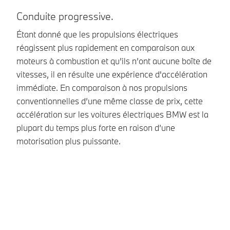
L
Conduite progressive.
Mê
Étant donné que les propulsions électriques
qu
réagissent plus rapidement en comparaison aux
pl
moteurs à combustion et qu’ils n’ont aucune boîte de
pe
vitesses, il en résulte une expérience d'accélération
po
immédiate. En comparaison à nos propulsions
Ch
conventionnelles d’une même classe de prix, cette
d’
accélération sur les voitures électriques BMW est la
re
plupart du temps plus forte en raison d’une
re
motorisation plus puissante.
vo
re
su
En