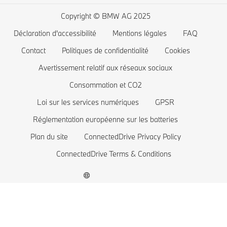
Planifiez votre essai
BMW Série 4
Autonomie des voitures électriques
Copyright © BMW AG 2025
BMW Série 3
Coût des voitures électriques
Déclaration d'accessibilité
Mentions légales
FAQ
BMW Série 2
Batterie de voiture électrique
Contact
Politiques de confidentialité
Cookies
BMW Série 1
Avertissement relatif aux réseaux sociaux
Consommation et CO2
La famille BMW X1
Loi sur les services numériques
GPSR
BMW M
Réglementation européenne sur les batteries
Voitures électriques BMW
Plan du site
ConnectedDrive Privacy Policy
Voitures Plug-in Hybrides
ConnectedDrive Terms & Conditions