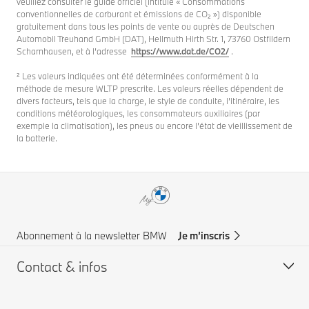
veuillez consulter le guide officiel (intitulé « Consommations
conventionnelles de carburant et émissions de CO₂ ») disponible
gratuitement dans tous les points de vente ou auprès de Deutschen
Automobil Treuhand GmbH (DAT), Hellmuth Hirth Str. 1, 73760 Ostfildern
Scharnhausen, et à l’adresse
https://www.dat.de/CO2/
.
² Les valeurs indiquées ont été déterminées conformément à la
méthode de mesure WLTP prescrite. Les valeurs réelles dépendent de
divers facteurs, tels que la charge, le style de conduite, l’itinéraire, les
conditions météorologiques, les consommateurs auxiliaires (par
exemple la climatisation), les pneus ou encore l’état de vieillissement de
la batterie.
Abonnement à la newsletter BMW
Je m’inscris
Contact & infos