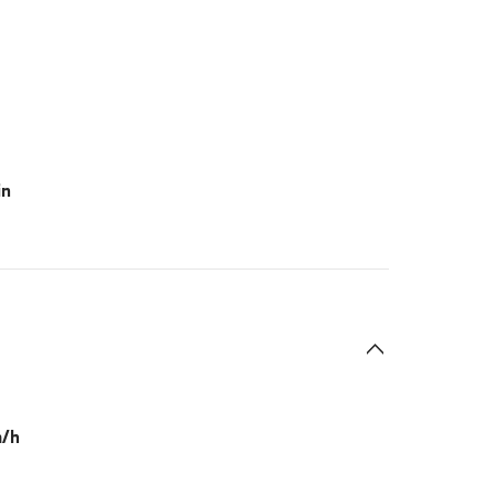
in
m/h