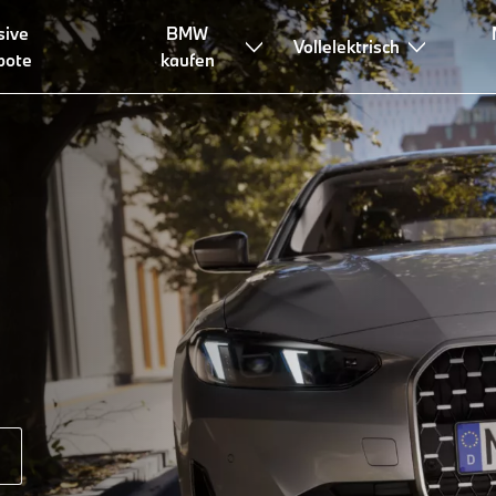
sive
BMW
Vollelektrisch
bote
kaufen