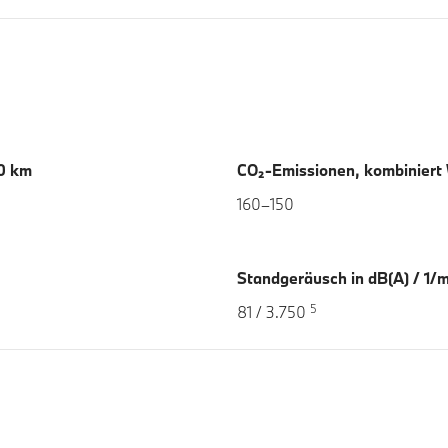
00 km
CO₂-Emissionen, kombiniert
160–150
Standgeräusch in dB(A) / 1/m
5
81 / 3.750