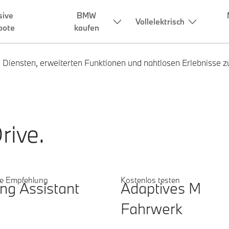
n Diensten, erweiterten Funktionen und nahtlosen Erlebnisse zu
ive.
e wählen Sie:
e Empfehlung
Kostenlos testen
ing Assistant
Adaptives M
Fahrwerk