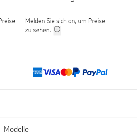
Preise
Melden Sie sich an, um Preise
zu sehen.
Zahlu