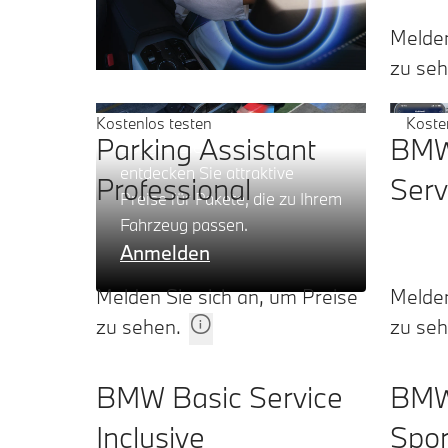
Melden
zu seh
Digitale Pakete.
Kostenlos testen
Koste
Parking Assistant
BMW
Loggen Sie sich ein und
entdecken Sie attraktive
Professional
Serv
Preise für Pakete, die zu Ihrem
Fahrzeug passen.
Anmelden
Melden Sie sich an, um Preise
Melden
zu sehen.
zu seh
BMW Basic Service
BMW
Inclusive
Spor