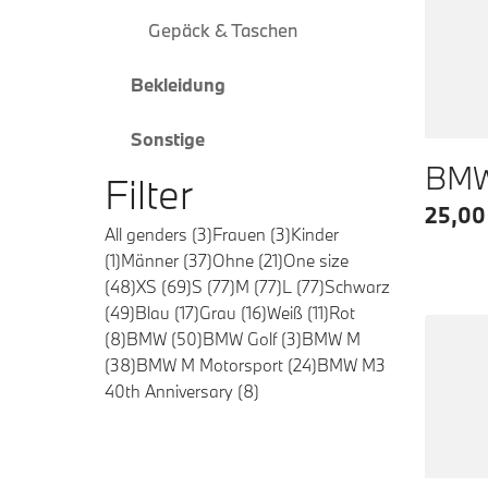
Gepäck & Taschen
Bekleidung
Sonstige
BMW 
Filter
25,00
All genders
(
3
)
Frauen
(
3
)
Kinder
(
1
)
Männer
(
37
)
Ohne
(
21
)
One size
(
48
)
XS
(
69
)
S
(
77
)
M
(
77
)
L
(
77
)
Schwarz
(
49
)
Blau
(
17
)
Grau
(
16
)
Weiß
(
11
)
Rot
(
8
)
BMW
(
50
)
BMW Golf
(
3
)
BMW M
(
38
)
BMW M Motorsport
(
24
)
BMW M3
40th Anniversary
(
8
)