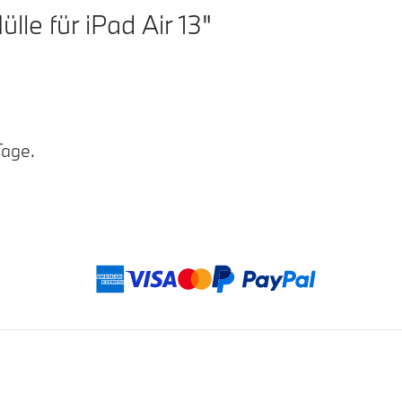
e für iPad Air 13"
Tage.
Zahlu