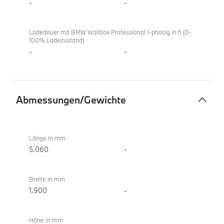
-
-
Ladedauer mit BMW Wallbox Professional 1-phasig in h (0-
100% Ladezustand)
-
-
Abmessungen/Gewichte
Abmessungen/Gewichte
BMW i5
eDrive40
Länge in mm
Touring
5.060
-
Breite in mm
1.900
-
Höhe in mm