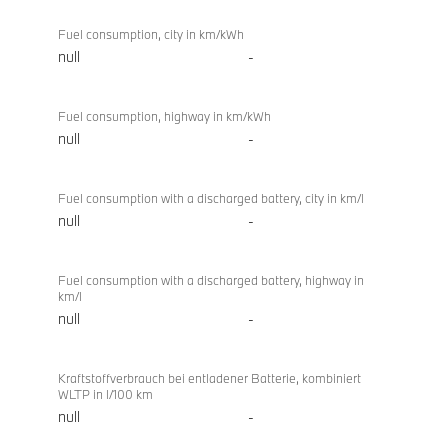
Fuel consumption, city in km/kWh
null
-
Fuel consumption, highway in km/kWh
null
-
Fuel consumption with a discharged battery, city in km/l
null
-
Fuel consumption with a discharged battery, highway in
km/l
null
-
Kraftstoffverbrauch bei entladener Batterie, kombiniert
WLTP in l/100 km
null
-