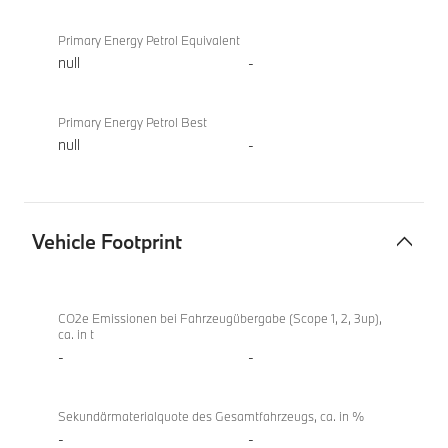
Primary Energy Petrol Equivalent
null
-
Primary Energy Petrol Best
null
-
Vehicle Footprint
Vehicle
BMW i5
Footprint
eDrive40
CO2e Emissionen bei Fahrzeugübergabe (Scope 1, 2, 3up),
ca. in t
Touring
-
-
Sekundärmaterialquote des Gesamtfahrzeugs, ca. in %
-
-