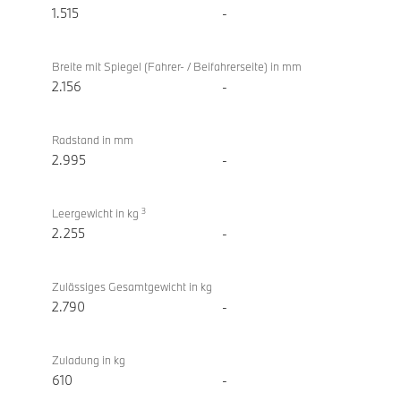
1.515
-
Breite mit Spiegel (Fahrer- / Beifahrerseite) in mm
2.156
-
Radstand in mm
2.995
-
3
Leergewicht in kg
2.255
-
Zulässiges Gesamtgewicht in kg
2.790
-
Zuladung in kg
610
-