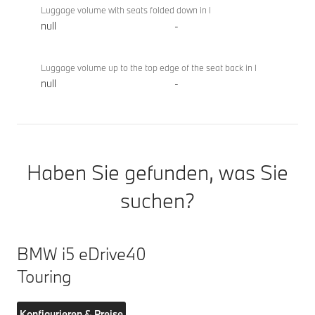
Luggage volume with seats folded down in l
null
-
Luggage volume up to the top edge of the seat back in l
null
-
Haben Sie gefunden, was Sie
suchen?
BMW i5 eDrive40
Touring
Konfigurieren & Preise