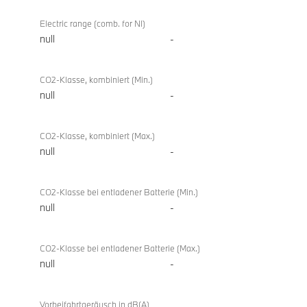
Electric range (comb. for NI)
null
-
CO2-Klasse, kombiniert (Min.)
null
-
CO2-Klasse, kombiniert (Max.)
null
-
CO2-Klasse bei entladener Batterie (Min.)
null
-
CO2-Klasse bei entladener Batterie (Max.)
null
-
Vorbeifahrtgeräusch in dB(A)