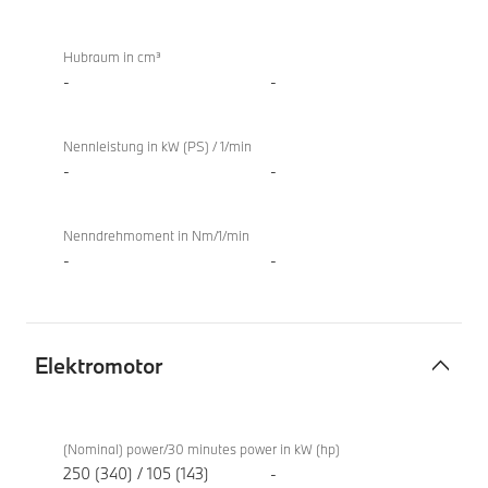
Hubraum in cm³
-
-
Nennleistung in kW (PS) / 1/min
-
-
Nenndrehmoment in Nm/1/min
-
-
Elektromotor
Elektromotor
BMW i5
eDrive40
(Nominal) power/30 minutes power in kW (hp)
Touring
250 (340) / 105 (143)
-