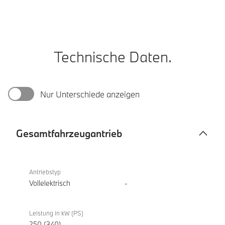
Technische Daten.
Nur Unterschiede anzeigen
Gesamtfahrzeugantrieb
Gesamtfahrzeugantrieb
BMW i5
eDrive40
Antriebstyp
Touring
Vollelektrisch
-
Leistung in kW (PS)
250 (340)
-