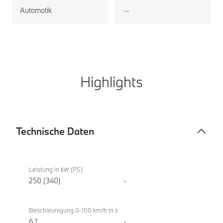
Automatik
--
Highlights
Technische Daten
Technische
BMW i5
Daten
eDrive40
Leistung in kW (PS)
Touring
250 (340)
-
Beschleunigung 0-100 km/h in s
6,1
-