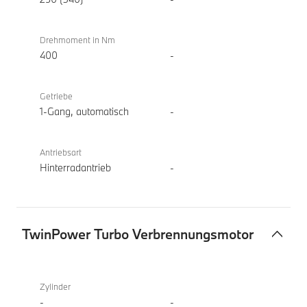
Drehmoment in Nm
400
-
Getriebe
1-Gang, automatisch
-
Antriebsart
Hinterradantrieb
-
TwinPower Turbo Verbrennungsmotor
TwinPower
BMW i5
Turbo
eDrive40
Zylinder
Verbrennungsmotor
Touring
-
-