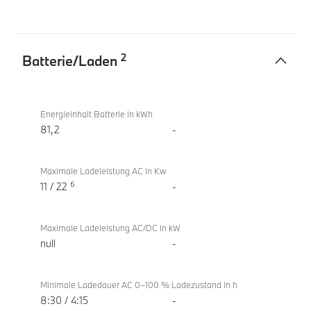
2
Batterie/Laden
Batterie/Laden
BMW i5
eDrive40
Energieinhalt Batterie in kWh
Touring
81,2
-
Maximale Ladeleistung AC in Kw
6
11 / 22
-
Maximale Ladeleistung AC/DC in kW
null
-
Minimale Ladedauer AC 0–100 % Ladezustand in h
8:30 / 4:15
-