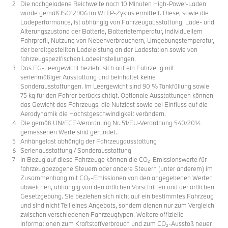
Die nachgeladene Reichweite nach 10 Minuten High-Power-Laden
wurde gemäß ISO12906 im WLTP-Zyklus ermittelt. Diese, sowie die
Ladeperformance, ist abhängig von Fahrzeugausstattung, Lade- und
Alterungszustand der Batterie, Batterietemperatur, individuellem
Fahrprofil, Nutzung von Nebenverbrauchern, Umgebungstemperatur,
der bereitgestellten Ladeleistung an der Ladestation sowie von
fahrzeugspezifischen Ladeeinstellungen.
Das EG-Leergewicht bezieht sich auf ein Fahrzeug mit
serienmäßiger Ausstattung und beinhaltet keine
Sonderausstattungen. Im Leergewicht sind 90 % Tankfüllung sowie
75 kg für den Fahrer berücksichtigt. Optionale Ausstattungen können
das Gewicht des Fahrzeugs, die Nutzlast sowie bei Einfluss auf die
Aerodynamik die Höchstgeschwindigkeit verändern.
Die gemäß UN/ECE-Verordnung Nr. 51/EU-Verordnung 540/2014
gemessenen Werte sind gerundet.
Anhängelast abhängig der Fahrzeugausstattung
Serienausstattung / Sonderausstattung
In Bezug auf diese Fahrzeuge können die CO₂-Emissionswerte für
fahrzeugbezogene Steuern oder andere Steuern (unter anderem) im
Zusammenhang mit CO₂-Emissionen von den angegebenen Werten
abweichen, abhängig von den örtlichen Vorschriften und der örtlichen
Gesetzgebung. Sie beziehen sich nicht auf ein bestimmtes Fahrzeug
und sind nicht Teil eines Angebots, sondern dienen nur zum Vergleich
zwischen verschiedenen Fahrzeugtypen. Weitere offizielle
Informationen zum Kraftstoffverbrauch und zum CO₂-Ausstoß neuer