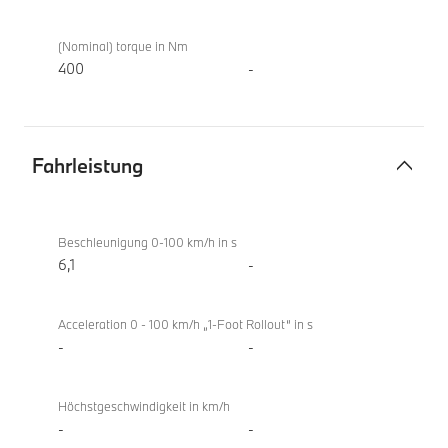
(Nominal) torque in Nm
400
-
Fahrleistung
Fahrleistung
BMW i5
eDrive40
Beschleunigung 0-100 km/h in s
Touring
6,1
-
Acceleration 0 - 100 km/h „1-Foot Rollout“ in s
-
-
Höchstgeschwindigkeit in km/h
-
-