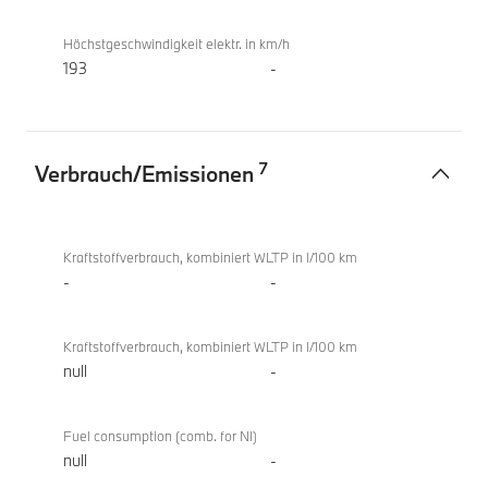
Höchstgeschwindigkeit elektr. in km/h
193
-
7
Verbrauch/Emissionen
Verbrauch/Emissionen
BMW i5
eDrive40
Kraftstoffverbrauch, kombiniert WLTP in l/100 km
Touring
-
-
Kraftstoffverbrauch, kombiniert WLTP in l/100 km
null
-
Fuel consumption (comb. for NI)
null
-