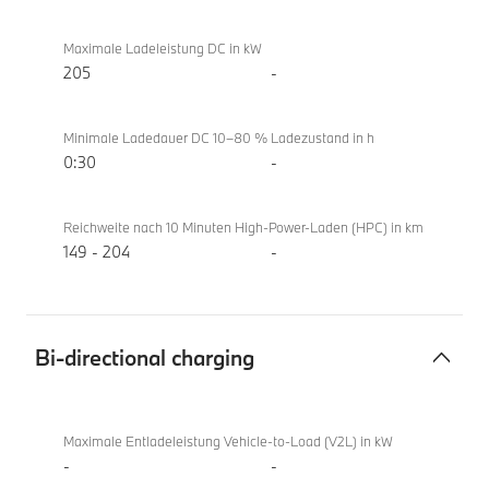
Maximale Ladeleistung DC in kW
205
-
Minimale Ladedauer DC 10–80 % Ladezustand in h
0:30
-
Reichweite nach 10 Minuten High-Power-Laden (HPC) in km
149 - 204
-
Bi-directional charging
Bi-
BMW i5
directional
eDrive40
Maximale Entladeleistung Vehicle-to-Load (V2L) in kW
charging
Touring
-
-