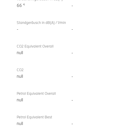
4
66
-
Standgeräusch in dB(A) / 1/min
-
-
CO2 Equivalent Overall
null
-
CO2
null
-
Petrol Equivalent Overall
null
-
Petrol Equivalent Best
null
-