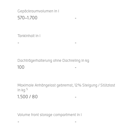
Gepäckraumvolumen in l
570–1.700
-
Tankinhalt in l
-
-
Dachträgerhalterung ohne Dachreling in kg
100
-
Maximale Anhängelast gebremst, 12% Steigung / Stützlast
5
in kg
1.500 / 80
-
Volume front storage compartment in l
-
-