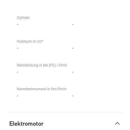
TwinPower
X4
Turbo
xDrive20d
Zylinder
Verbrennungsmotor
-
-
Hubraum in cm³
-
-
Nennleistung in kW (PS) / 1/min
-
-
Nenndrehmoment in Nm/1/min
-
-
Elektromotor