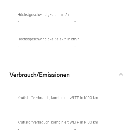
Höchstgeschwindigkeit in km/h
-
-
Höchstgeschwindigkeit elektr. in km/h
-
-
Verbrauch/Emissionen
Verbrauch/Emissionen
X4
xDrive20d
Kraftstoffverbrauch, kombiniert WLTP in l/100 km
-
-
Kraftstoffverbrauch, kombiniert WLTP in l/100 km
-
-