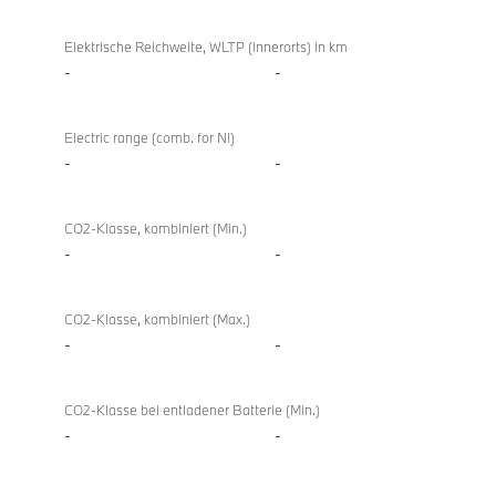
Elektrische Reichweite, WLTP (innerorts) in km
-
-
Electric range (comb. for NI)
-
-
CO2-Klasse, kombiniert (Min.)
-
-
CO2-Klasse, kombiniert (Max.)
-
-
CO2-Klasse bei entladener Batterie (Min.)
-
-