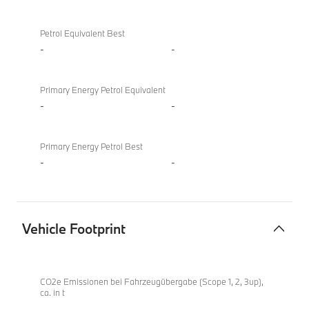
Petrol Equivalent Best
-
-
Primary Energy Petrol Equivalent
-
-
Primary Energy Petrol Best
-
-
Vehicle Footprint
Vehicle
X4
Footprint
xDrive20d
CO2e Emissionen bei Fahrzeugübergabe (Scope 1, 2, 3up),
ca. in t
-
-