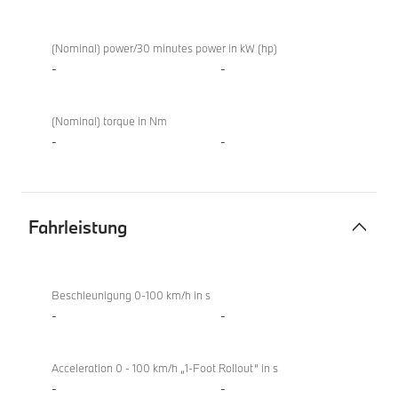
Elektromotor
X4
xDrive20d
(Nominal) power/30 minutes power in kW (hp)
-
-
(Nominal) torque in Nm
-
-
Fahrleistung
Fahrleistung
X4
xDrive20d
Beschleunigung 0-100 km/h in s
-
-
Acceleration 0 - 100 km/h „1-Foot Rollout“ in s
-
-