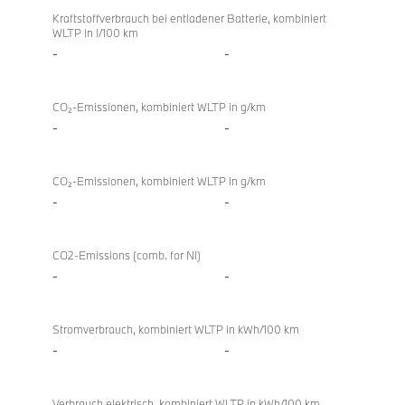
Kraftstoffverbrauch bei entladener Batterie, kombiniert
WLTP in l/100 km
-
-
CO₂-Emissionen, kombiniert WLTP in g/km
-
-
CO₂-Emissionen, kombiniert WLTP in g/km
-
-
CO2-Emissions (comb. for NI)
-
-
Stromverbrauch, kombiniert WLTP in kWh/100 km
-
-
Verbrauch elektrisch, kombiniert WLTP in kWh/100 km