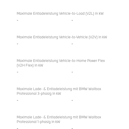
Bi-
X4
directional
xDrive20d
Maximale Entladeleistung Vehicle-to-Load (V2L) in kW
charging
-
-
Maximale Entladeleistung Vehicle-to-Vehicle (V2V) in kW
-
-
Maximale Entladeleistung Vehicle-to-Home Power Flex
(V2H Flex) in kW
-
-
Maximale Lade- & Entladeleistung mit BMW Wallbox
Professional 3-phasig in kW
-
-
Maximale Lade- & Entladeleistung mit BMW Wallbox
Professional 1-phasig in kW
-
-