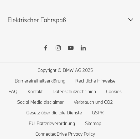
Sofort verfügbare Neuwagen
Elektrischer Fahrspaß
Gebrauchtwagen
BMW X
BMW Zuberhörshop
BMW 8er
BMW Financial Services
BMW 7er
Öffentliches Laden
BMW Lifestyle-Store
BMW 5er
Zuhause Laden
Probefahrt vereinbaren
BMW 4er
Reichweite von Elektrofahrzeugen
Copyright © BMW AG 2025
BMW 3er
Kosten von Elektrofahrzeugen
Barrierefreiheitserklärung
Rechtliche Hinweise
BMW 2er
Batterie und Antriebstechnologie
FAQ
Kontakt
Datenschutzrichtlinien
Cookies
BMW 1er
Social Media disclaimer
Verbrauch und CO2
Gesetz über digitale Dienste
GSPR
Die BMW X1 familie
EU-Batterieverordnung
Sitemap
BMW M
ConnectedDrive Privacy Policy
BMW Elektrofahrzeuge