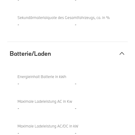
Sekundärmaterialquote des Gesamtfahrzeugs, ca. in %
-
-
Batterie/Laden
Batterie/Laden
X4
xDrive20d
Energieinhalt Batterie in kWh
-
-
Maximale Ladeleistung AC in Kw
-
-
Maximale Ladeleistung AC/DC in kW
-
-