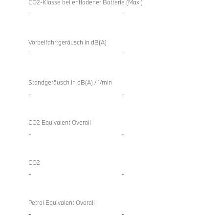
CO2-Klasse bei entladener Batterie (Max.)
-
-
Vorbeifahrtgeräusch in dB(A)
-
-
Standgeräusch in dB(A) / 1/min
-
-
CO2 Equivalent Overall
-
-
CO2
-
-
Petrol Equivalent Overall
-
-