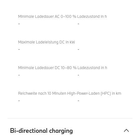
Minimale Ladedauer AC 0–100 % Ladezustand in h
-
-
Maximale Ladeleistung DC in kW
-
-
Minimale Ladedauer DC 10–80 % Ladezustand in h
-
-
Reichweite nach 10 Minuten High-Power-Laden (HPC) in km
-
-
Bi-directional charging