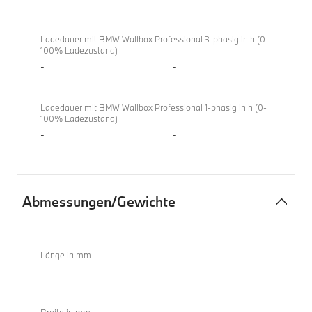
Ladedauer mit BMW Wallbox Professional 3-phasig in h (0-
100% Ladezustand)
-
-
Ladedauer mit BMW Wallbox Professional 1-phasig in h (0-
100% Ladezustand)
-
-
Abmessungen/Gewichte
Abmessungen/Gewichte
X4
xDrive20d
Länge in mm
-
-