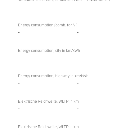
-
-
Energy consumption (comb. for NI)
-
-
Energy consumption, city in km/kWh
-
-
Energy consumption, highway in km/kWh
-
-
Elektrische Reichweite, WLTP in km
-
-
Elektrische Reichweite, WLTP in km
-
-