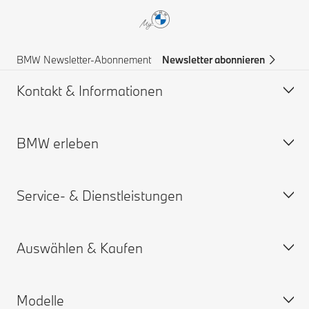
BMW Newsletter-Abonnement
Newsletter abonnieren
Kontakt & Informationen
BMW erleben
Hilfe & Kontakt
BMW Partner finden
Service- & Dienstleistungen
Pannenhilfe
BMW Karriere
BMW Group
Auswählen & Kaufen
Online Service-termin
My BMW App
Modelle
Gewährleistung
Personalisieren Sie Ihr Auto