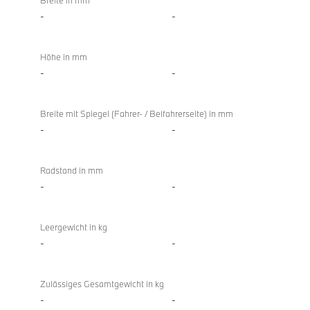
Breite in mm
-
-
Höhe in mm
-
-
Breite mit Spiegel (Fahrer- / Beifahrerseite) in mm
-
-
Radstand in mm
-
-
Leergewicht in kg
-
-
Zulässiges Gesamtgewicht in kg
-
-