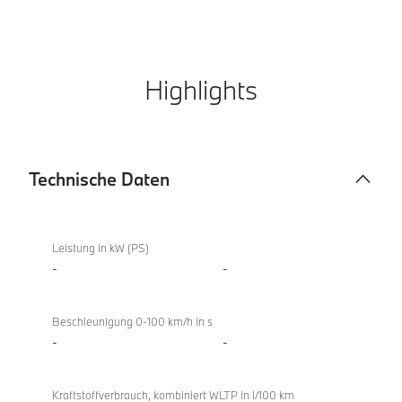
Highlights
Technische Daten
Technische
X4
Daten
xDrive20d
Leistung in kW (PS)
-
-
Beschleunigung 0-100 km/h in s
-
-
Kraftstoffverbrauch, kombiniert WLTP in l/100 km