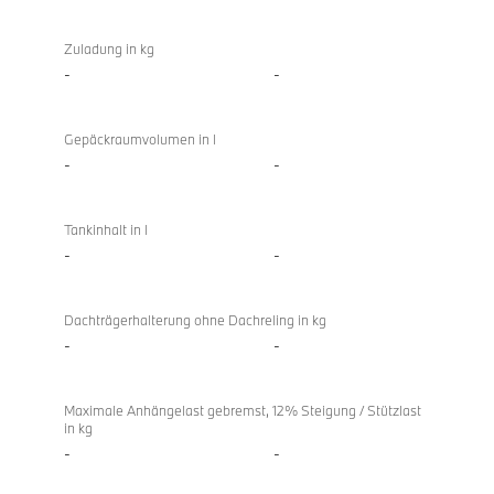
Zuladung in kg
-
-
Gepäckraumvolumen in l
-
-
Tankinhalt in l
-
-
Dachträgerhalterung ohne Dachreling in kg
-
-
Maximale Anhängelast gebremst, 12% Steigung / Stützlast
in kg
-
-