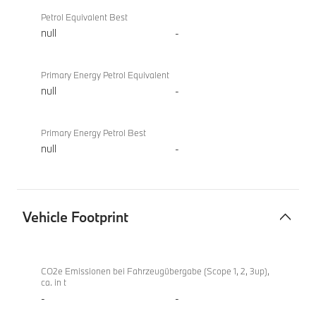
Petrol Equivalent Best
null
-
Primary Energy Petrol Equivalent
null
-
Primary Energy Petrol Best
null
-
Vehicle Footprint
Vehicle
BMW
Footprint
220i
CO2e Emissionen bei Fahrzeugübergabe (Scope 1, 2, 3up),
ca. in t
Active
-
-
Tourer