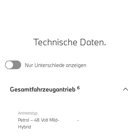
Technische Daten.
Nur Unterschiede anzeigen
6
Gesamtfahrzeugantrieb
Gesamtfahrzeugantrieb
BMW
220i
Antriebstyp
Active
Petrol – 48 Volt Mild-
-
Tourer
Hybrid