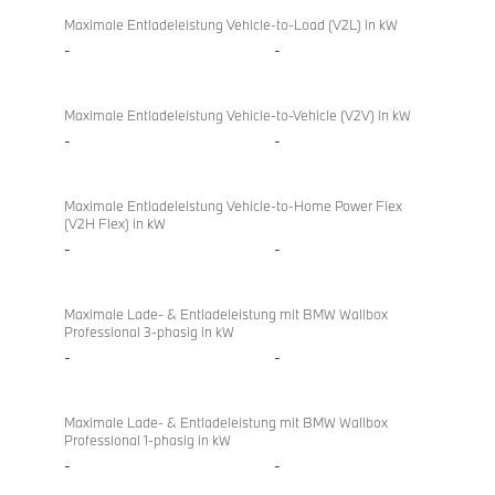
BMW
directional
220i
Maximale Entladeleistung Vehicle-to-Load (V2L) in kW
charging
Active
-
-
Tourer
Maximale Entladeleistung Vehicle-to-Vehicle (V2V) in kW
-
-
Maximale Entladeleistung Vehicle-to-Home Power Flex
(V2H Flex) in kW
-
-
Maximale Lade- & Entladeleistung mit BMW Wallbox
Professional 3-phasig in kW
-
-
Maximale Lade- & Entladeleistung mit BMW Wallbox
Professional 1-phasig in kW
-
-