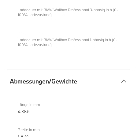
Ladedauer mit BMW Wallbox Professional 3-phasig in h (0-
100% Ladezustand)
-
-
Ladedauer mit BMW Wallbox Professional 1-phasig in h (0-
100% Ladezustand)
-
-
Abmessungen/Gewichte
Abmessungen/Gewichte
BMW
220i
Länge in mm
Active
4.386
-
Tourer
Breite in mm
1.824
-