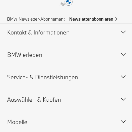
BMW Newsletter-Abonnement
Newsletter abonnieren
Kontakt & Informationen
BMW erleben
Hilfe & Kontakt
BMW Partner finden
Service- & Dienstleistungen
Pannenhilfe
BMW Karriere
BMW Group
Auswählen & Kaufen
Online Service-termin
My BMW App
Modelle
Gewährleistung
Personalisieren Sie Ihr Auto