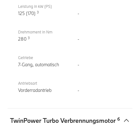
Leistung in kW (PS)
3
125 (170)
-
Drehmoment in Nm
3
280
-
Getriebe
7-Gang, automatisch
-
Antriebsart
Vorderradantrieb
-
6
TwinPower Turbo Verbrennungsmotor
TwinPower
BMW