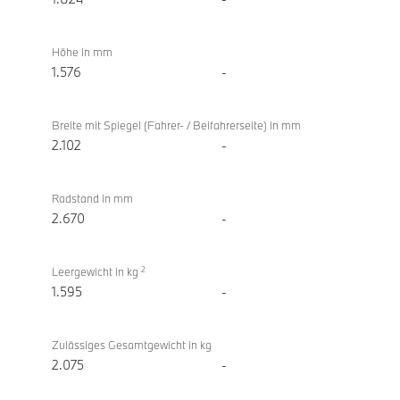
Höhe in mm
1.576
-
Breite mit Spiegel (Fahrer- / Beifahrerseite) in mm
2.102
-
Radstand in mm
2.670
-
2
Leergewicht in kg
1.595
-
Zulässiges Gesamtgewicht in kg
2.075
-