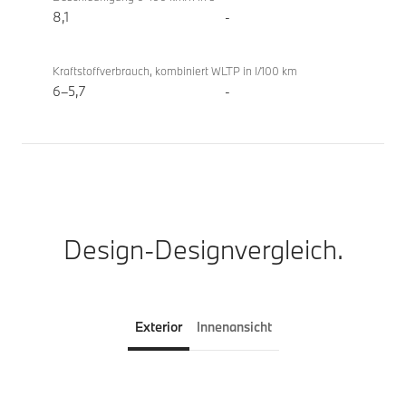
8,1
-
Kraftstoffverbrauch, kombiniert WLTP in l/100 km
6–5,7
-
Design-Designvergleich.
Exterior
Innenansicht