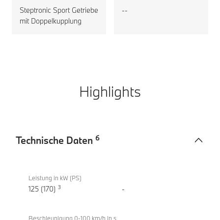
Steptronic Sport Getriebe
--
mit Doppelkupplung
Highlights
6
Technische Daten
Technische
BMW
Daten
220i
Leistung in kW (PS)
3
Active
125 (170)
-
Tourer
Beschleunigung 0-100 km/h in s