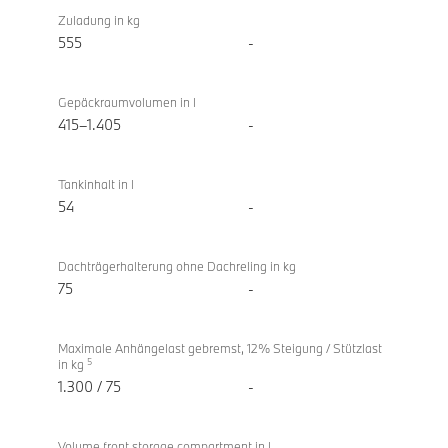
Zuladung in kg
555
-
Gepäckraumvolumen in l
415–1.405
-
Tankinhalt in l
54
-
Dachträgerhalterung ohne Dachreling in kg
75
-
Maximale Anhängelast gebremst, 12% Steigung / Stützlast
5
in kg
1.300 / 75
-
Volume front storage compartment in l