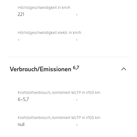
Höchstgeschwindigkeit in km/h
221
-
Höchstgeschwindigkeit elektr. in km/h
-
-
6
,
7
Verbrauch/Emissionen
Verbrauch/Emissionen
BMW
220i
Kraftstoffverbrauch, kombiniert WLTP in l/100 km
Active
6–5,7
-
Tourer
Kraftstoffverbrauch, kombiniert WLTP in l/100 km
null
-