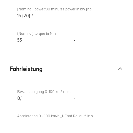
Elektromotor
BMW
220i
(Nominal) power/30 minutes power in kW (hp)
Active
15 (20) / -
-
Tourer
(Nominal) torque in Nm
55
-
Fahrleistung
Fahrleistung
BMW
220i
Beschleunigung 0-100 km/h in s
Active
8,1
-
Tourer
Acceleration 0 - 100 km/h „1-Foot Rollout“ in s
-
-