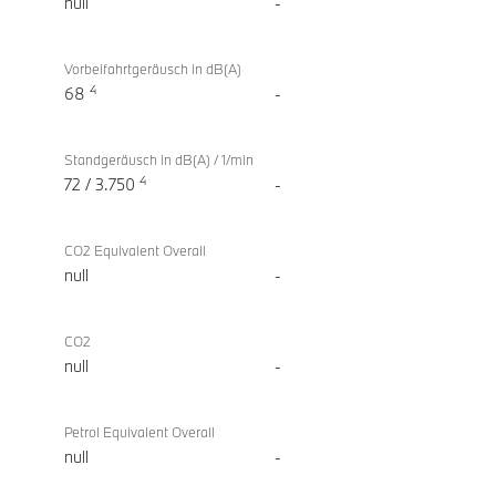
null
-
Vorbeifahrtgeräusch in dB(A)
4
68
-
Standgeräusch in dB(A) / 1/min
4
72 / 3.750
-
CO2 Equivalent Overall
null
-
CO2
null
-
Petrol Equivalent Overall
null
-