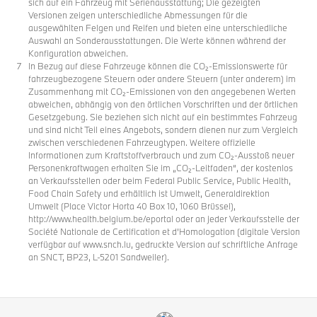
sich auf ein Fahrzeug mit Serienausstattung; Die gezeigten
Versionen zeigen unterschiedliche Abmessungen für die
ausgewählten Felgen und Reifen und bieten eine unterschiedliche
Auswahl an Sonderausstattungen. Die Werte können während der
Konfiguration abweichen.
In Bezug auf diese Fahrzeuge können die CO₂-Emissionswerte für
fahrzeugbezogene Steuern oder andere Steuern (unter anderem) im
Zusammenhang mit CO₂-Emissionen von den angegebenen Werten
abweichen, abhängig von den örtlichen Vorschriften und der örtlichen
Gesetzgebung. Sie beziehen sich nicht auf ein bestimmtes Fahrzeug
und sind nicht Teil eines Angebots, sondern dienen nur zum Vergleich
zwischen verschiedenen Fahrzeugtypen. Weitere offizielle
Informationen zum Kraftstoffverbrauch und zum CO₂-Ausstoß neuer
Personenkraftwagen erhalten Sie im „CO₂-Leitfaden“, der kostenlos
an Verkaufsstellen oder beim Federal Public Service, Public Health,
Food Chain Safety und erhältlich ist Umwelt, Generaldirektion
Umwelt (Place Victor Horta 40 Box 10, 1060 Brüssel),
http://www.health.belgium.be/eportal oder an jeder Verkaufsstelle der
Société Nationale de Certification et d’Homologation (digitale Version
verfügbar auf www.snch.lu, gedruckte Version auf schriftliche Anfrage
an SNCT, BP23, L-5201 Sandweiler).