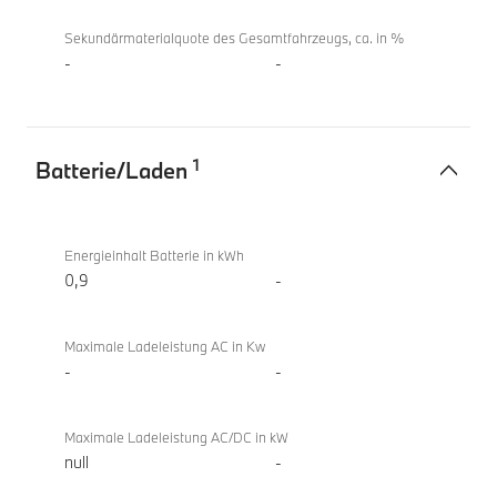
Sekundärmaterialquote des Gesamtfahrzeugs, ca. in %
-
-
1
Batterie/Laden
Batterie/Laden
BMW
220i
Energieinhalt Batterie in kWh
Active
0,9
-
Tourer
Maximale Ladeleistung AC in Kw
-
-
Maximale Ladeleistung AC/DC in kW
null
-