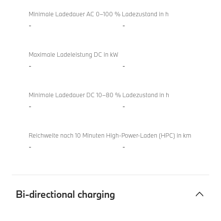
Minimale Ladedauer AC 0–100 % Ladezustand in h
-
-
Maximale Ladeleistung DC in kW
-
-
Minimale Ladedauer DC 10–80 % Ladezustand in h
-
-
Reichweite nach 10 Minuten High-Power-Laden (HPC) in km
-
-
Bi-directional charging
Bi-