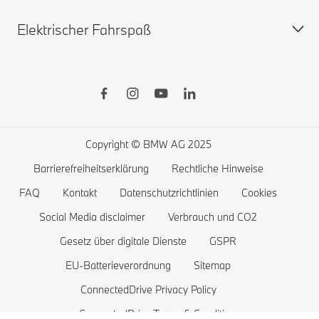
Sofort verfügbare Neuwagen
Elektrischer Fahrspaß
Gebrauchtwagen
BMW X
BMW Zuberhörshop
BMW 8er
BMW Financial Services
BMW 7er
Öffentliches Laden
BMW Lifestyle-Store
BMW 5er
Zuhause Laden
Probefahrt vereinbaren
BMW 4er
Reichweite von Elektrofahrzeugen
Copyright © BMW AG 2025
BMW 3er
Kosten von Elektrofahrzeugen
Barrierefreiheitserklärung
Rechtliche Hinweise
BMW 2er
Batterie und Antriebstechnologie
FAQ
Kontakt
Datenschutzrichtlinien
Cookies
BMW 1er
Social Media disclaimer
Verbrauch und CO2
Gesetz über digitale Dienste
GSPR
Die BMW X1 familie
EU-Batterieverordnung
Sitemap
BMW M
ConnectedDrive Privacy Policy
BMW Elektrofahrzeuge
ConnectedDrive Terms & Conditions