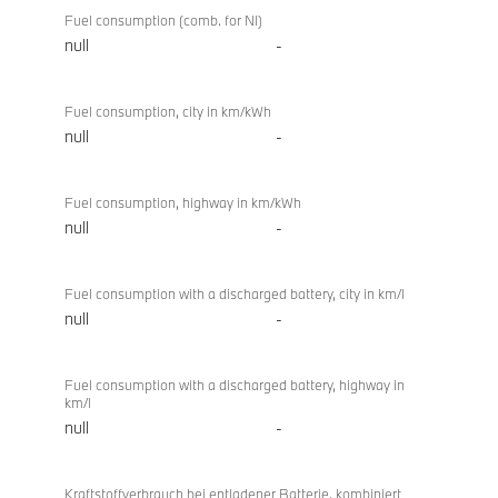
Fuel consumption (comb. for NI)
null
-
Fuel consumption, city in km/kWh
null
-
Fuel consumption, highway in km/kWh
null
-
Fuel consumption with a discharged battery, city in km/l
null
-
Fuel consumption with a discharged battery, highway in
km/l
null
-
Kraftstoffverbrauch bei entladener Batterie, kombiniert