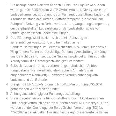
Die nachgeladene Reichweite nach 10 Minuten High-Power-Laden
wurde gemäß ISO12906 im WLTP-Zyklus ermittelt. Diese, sowie die
Ladeperformance, ist abhängig von Fahrzeugausstattung, Lade- und
Alterungszustand der Batterie, Batterietemperatur, individuellem
Fahrprofil, Nutzung von Nebenverbrauchern, Umgebungstemperatur,
der bereitgestellten Ladeleistung an der Ladestation sowie von
fahrzeugspezifischen Ladeeinstellungen.
Das EG-Leergewicht bezieht sich auf ein Fahrzeug mit
serienmäßiger Ausstattung und beinhaltet keine
Sonderausstattungen. Im Leergewicht sind 90 % Tankfüllung sowie
75 kg für den Fahrer berücksichtigt. Optionale Ausstattungen können
das Gewicht des Fahrzeugs, die Nutzlast sowie bei Einfluss auf die
Aerodynamik die Höchstgeschwindigkeit verändern.
Setzt sich zusammen aus verbrennungsmotorischem Antrieb
(angegebener Nennwert) und elektrischem Antrieb (bis zu
angegebenem Nennwert). Elektrischer Antrieb abhängig vom
Ladezustand der Batterie.
Die gemäß UN/ECE-Verordnung Nr. 51/EU-Verordnung 540/2014
gemessenen Werte sind gerundet.
Anhängelast abhängig der Fahrzeugausstattung
Die angegebenen Werte für Kraftstoffverbrauch, CO₂-Emissionen
und Energieverbrauch basieren auf dem neuen WLTP-Testzyklus und
werden auf der Grundlage der Europäischen Verordnung (EG) Nr.
715/2007 in der aktuellen Fassung festgelegt. Diese Werte beziehen