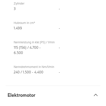
Turbo
220i
Zylinder
Verbrennungsmotor
Active
3
-
Tourer
Hubraum in cm³
1.499
-
Nennleistung in kW (PS) / 1/min
115 (156) / 4.700 -
-
6.500
Nenndrehmoment in Nm/1/min
240 / 1.500 - 4.400
-
Elektromotor