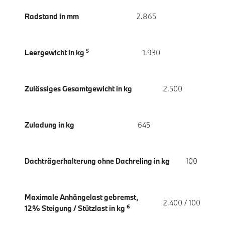
Radstand in mm
2.865
5
Leergewicht in kg
1.930
Zulässiges Gesamtgewicht in kg
2.500
Zuladung in kg
645
Dachträgerhalterung ohne Dachreling in kg
100
Maximale Anhängelast gebremst,
2.400 / 100
6
12% Steigung / Stützlast in kg