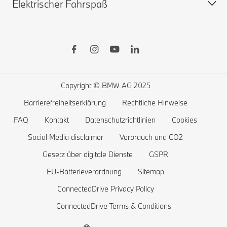
Elektrischer Fahrspaß
Gebrauchtwagen
BMW X
BMW Zuberhörshop
BMW 8er
BMW Financial Services
BMW 7er
Öffentliches Laden
BMW Lifestyle-Store
BMW 5er
Zuhause Laden
Probefahrt vereinbaren
BMW 4er
Reichweite von Elektrofahrzeugen
Copyright © BMW AG 2025
BMW 3er
Kosten von Elektrofahrzeugen
Barrierefreiheitserklärung
Rechtliche Hinweise
BMW 2er
Batterie und Antriebstechnologie
FAQ
Kontakt
Datenschutzrichtlinien
Cookies
BMW 1er
Social Media disclaimer
Verbrauch und CO2
Gesetz über digitale Dienste
GSPR
Die BMW X1 familie
EU-Batterieverordnung
Sitemap
BMW M
ConnectedDrive Privacy Policy
BMW Elektrofahrzeuge
ConnectedDrive Terms & Conditions
Plug-in-Hybride