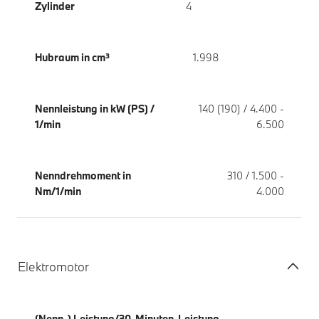
Zylinder
4
Hubraum in cm³
1.998
Nennleistung in kW (PS) /
140 (190) / 4.400 -
1/min
6.500
Nenndrehmoment in
310 / 1.500 -
Nm/1/min
4.000
Elektromotor
(Nenn-) Leistung/30-Minuten-Leistung