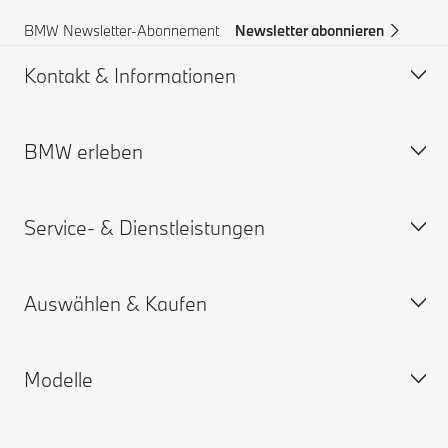
BMW Newsletter-Abonnement
Newsletter abonnieren
Kontakt & Informationen
BMW erleben
Hilfe & Kontakt
BMW Partner finden
Service- & Dienstleistungen
Pannenhilfe
BMW Karriere
BMW Group
Auswählen & Kaufen
Online Service-termin
My BMW App
Modelle
Gewährleistung
Personalisieren Sie Ihr Auto
Sofort verfügbare Neuwagen