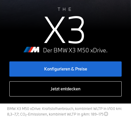
X3
THE
Der BMW X3 M50 xDrive.
Konfigurieren & Preise
Jetzt entdecken
BMW X3 M50 xDrive: Kraftstoffverbrauch, kombiniert WLTP in l/100 km:
8,3–7,7; CO
-Emissionen, kombiniert WLTP in g/km: 189–175
2