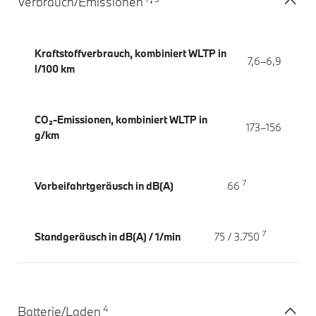
Verbrauch/Emissionen
Kraftstoffverbrauch, kombiniert WLTP in
7,6–6,9
l/100 km
CO₂-Emissionen, kombiniert WLTP in
173–156
g/km
7
Vorbeifahrtgeräusch in dB(A)
66
7
Standgeräusch in dB(A) / 1/min
75 / 3.750
4
Batterie/Laden