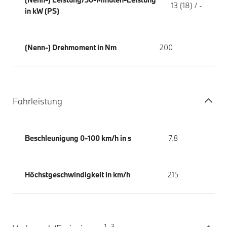
13 (18) / -
in kW (PS)
(Nenn-) Drehmoment in Nm
200
Fahrleistung
Beschleunigung 0-100 km/h in s
7,8
Höchstgeschwindigkeit in km/h
215
1
3
,