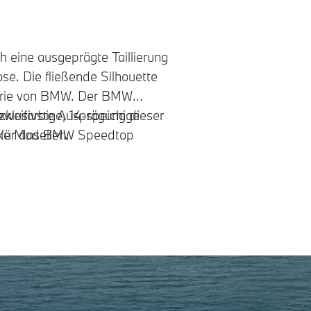
 eine ausgeprägte Taillierung
se. Die fließende Silhouette
istorie von BMW. Der BMW
xklusivste Ausprägung dieser
weifarbige, 14-speichige
ke Modellen.
ll für das BMW Speedtop