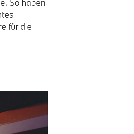
rie. So haben
mtes
e für die