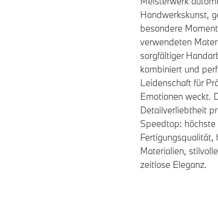
Meisterwerk automo
Handwerkskunst, ge
besondere Momente
verwendeten Materi
sorgfältiger Handarb
kombiniert und perf
Leidenschaft für Prä
Emotionen weckt. 
Detailverliebtheit
Speedtop: höchste
Fertigungsqualität,
Materialien, stilvoll
zeitlose Eleganz.