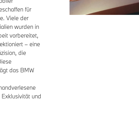
biler
schaffen für
. Viele der
alien wurden in
eit vorbereitet,
ektioniert – eine
zision, die
Diese
 prägt das BMW
 handverlesene
e Exklusivität und