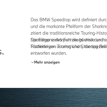
Das BMW Speedtop wird definiert durch
und die markante Pfeilform der Sharkno
zitiert die traditionsreiche Touring-H
Speedtop verkörpert die höchste und e
Die Eleganz des Fahrzeugs wird durch z
Tradition von Touring und Shooting Bra
Fächerfelgen unterstrichen, die spezie
s.
entworfen wurden.
Mehr anzeigen