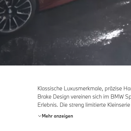
Klassische Luxusmerkmale, präzise H
Brake Design vereinen sich im BMW Sp
Erlebnis. Die streng limitierte Kleinserie
sportlichen BMW Touring-Historie und pr
Mehr anzeigen
maßgeschneidertes Erlebnis für alle Si
Freude am Fahren ausmachen.