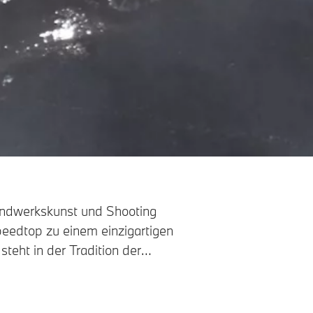
andwerkskunst und Shooting
eedtop zu einem einzigartigen
 steht in der Tradition der
äsentiert sich als
nne, die die BMW spezifische