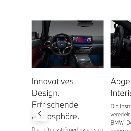
Abge
Innovatives
Interi
Design.
Erfrischende
Die Inst
Atmosphäre.
veredelt
BMW. De
Die Luftausströmer lassen sich
ergänzen