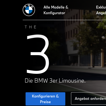
Alle Modelle &
Exklu
Technische Daten
Design
Technologien
Fahrdynamik
L
Konfigurator
Ange
3
THE
Die BMW 3er Limousine.
Konfigurieren &
Angebot anforder
Preise