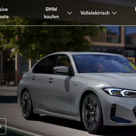
sive
BMW
easen & Finanzieren
Beratung & Services
Vollelektrisch
bote
kaufen
n