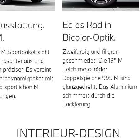
Edles Rad in
Ausstattung.
Bicolor-Optik.
M.
Zweifarbig und filigran
 M Sportpaket sieht
geschmiedet. Die 19'' M
 rasanter aus und
Leichtmetallräder
h präziser. Es vereint
Doppelspeiche 995 M sind
erodynamikpaket mit
glanzgedreht. Das Aluminium
nd sportlichen M
schimmert durch die
tungen.
Lackierung.
Sensatec perforiert Tacora Rot
INTERIEUR-DESIGN.