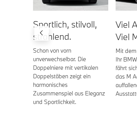
Sportlich, stilvoll,
Viel 
strahlend.
Viel 
Schon von vorn
Mit dem
unverwechselbar. Die
Ihr BMW
Doppelniere mit vertikalen
fährt sic
Doppelstäben zeigt ein
das M A
harmonisches
auffalle
Zusammenspiel aus Eleganz
Ausstat
und Sportlichkeit.
BMW 330i xDrive Berline