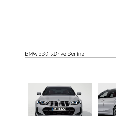
BM
Lei
330
18
xDr
Berl
BMW 3
BMW 330i xDrive Berline