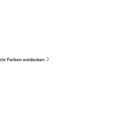
Modelle Vergleichen
Technische Daten
O₂-Emissionen, kombiniert WLTP in g/km: 165–158
hr Farben entdecken