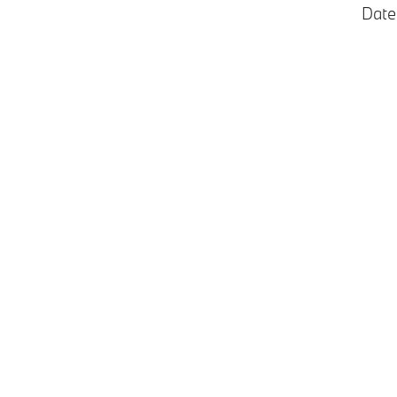
Date
Modelle
Benzin • Diesel
Plug-in-Hybrid
M Modelle
Benzin • Diesel