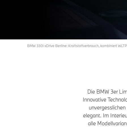
BMW 330i xDrive Berline: Kraftstoffverbrauch, kombiniert WLTP
Die BMW 3er Lim
Innovative Technol
unvergesslichen 
elegant. Im Interie
alle Modellvaria