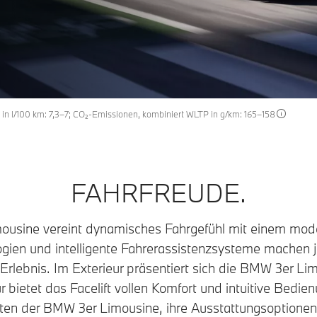
 in l/100 km: 7,3–7; CO₂-Emissionen, kombiniert WLTP in g/km: 165–158
FAHRFREUDE.
ousine vereint dynamisches Fahrgefühl mit einem mod
ogien und intelligente Fahrerassistenzsysteme machen 
Erlebnis. Im Exterieur präsentiert sich die BMW 3er Lim
ur bietet das Facelift vollen Komfort und intuitive Bedi
nten der BMW 3er Limousine, ihre Ausstattungsoptione