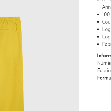
Ann
100 
Cou
Log
Log
Fab
Infor
Numéro
Fabri
Formul