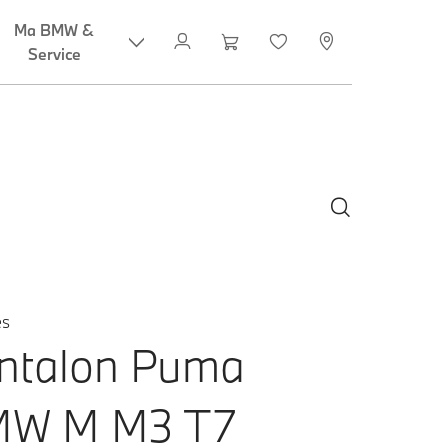
s
ntalon Puma
W M M3 T7