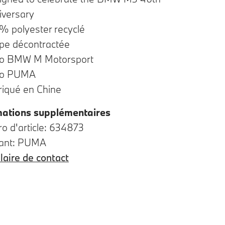
iversary
% polyester recyclé
pe décontractée
o BMW M Motorsport
o PUMA
riqué en Chine
mations supplémentaires
 d'article: 634873
cant: PUMA
aire de contact