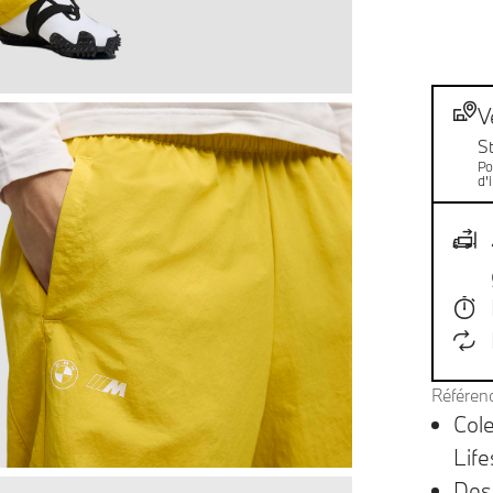
Not
Livr
V
S
Po
d'
Référen
Cole
Life
Des