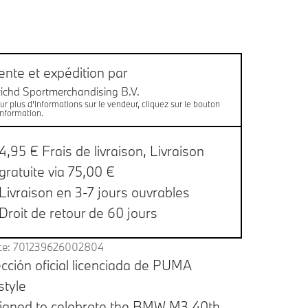
es de bas de page
aison
ente et expédition par
tichd Sportmerchandising B.V.
ur plus d'informations sur le vendeur, cliquez sur le bouton
information.
4,95 € Frais de livraison,
Livraison
gratuite via 75,00 €
Livraison en 3-7 jours ouvrables
Droit de retour de 60 jours
ce: 701239626002804
cción oficial licenciada de PUMA
style
igned to celebrate the BMW M3 40th