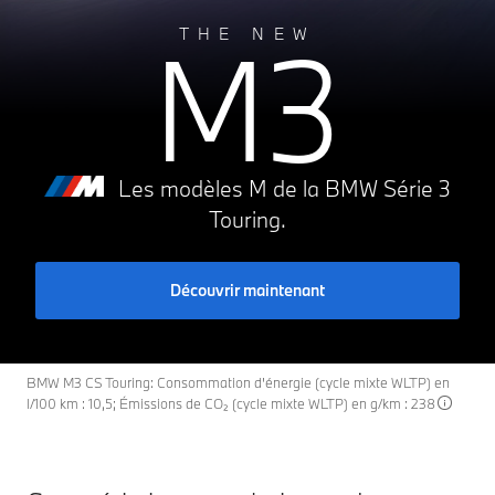
M3
THE NEW
Les modèles M de la BMW Série 3
Touring.
Découvrir maintenant
BMW M3 CS Touring: Consommation d'énergie (cycle mixte WLTP) en
l/100 km : 10,5; Émissions de CO₂ (cycle mixte WLTP) en g/km : 238