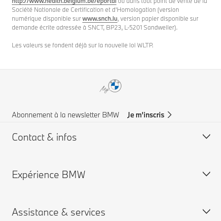
http://www.health.belgium.be/eportal
ou dans tout point de vente de la
Société Nationale de Certification et d’Homologation (version
numérique disponible sur
www.snch.lu
, version papier disponible sur
demande écrite adressée à SNCT, BP23, L-5201 Sandweiler).
Les valeurs se fondent déjà sur la nouvelle loi WLTP.
Abonnement à la newsletter BMW
Je m’inscris
Contact & infos
Expérience BMW
Aide & Contact
Trouver un concessionaire
Assistance & services
Assistance routière
Carrières chez BMW