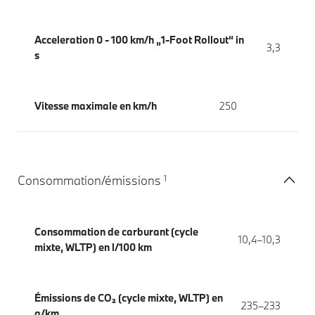
Acceleration 0 - 100 km/h „1-Foot Rollout“ in
3,3
s
Vitesse maximale en km/h
250
1
Consommation/émissions
Consommation de carburant (cycle
10,4–10,3
mixte, WLTP) en l/100 km
Émissions de CO₂ (cycle mixte, WLTP) en
235–233
g/km