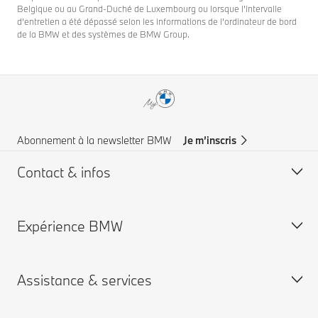
Belgique ou au Grand-Duché de Luxembourg ou lorsque l’intervalle
d’entretien a été dépassé selon les informations de l’ordinateur de bord
de la BMW et des systèmes de BMW Group.
Abonnement à la newsletter BMW
Je m’inscris
Contact & infos
Expérience BMW
Aide & Contact
Trouver un concessionaire
Assistance & services
Assistance routière
Carrières chez BMW
Groupe BMW