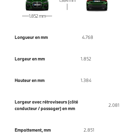
1.384 mm
1.852 mm
Longueur en mm
4.768
Largeur en mm
1.852
Hauteur en mm
1.384
Largeur avec rétroviseurs (côté
2.081
conducteur / passager) en mm
Empattement, mm
2.851