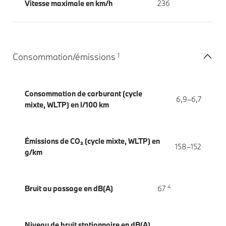
Vitesse maximale en km/h
236
1
Consommation/émissions
Consommation de carburant (cycle
6,9–6,7
mixte, WLTP) en l/100 km
Émissions de CO₂ (cycle mixte, WLTP) en
158–152
g/km
4
Bruit au passage en dB(A)
67
Niveau de bruit stationnaire en dB(A)