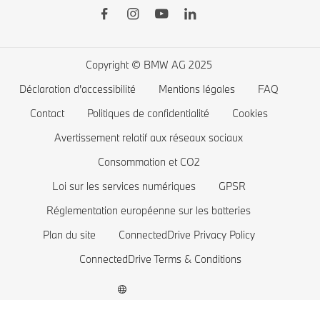
BMW Financial Services
BMW Série 7
Recharge publique
Boutique BMW Lifestyle
BMW Série 5
Recharge à domicile
Planifiez votre essai
BMW Série 4
Autonomie des voitures électriques
Copyright © BMW AG 2025
BMW Série 3
Coût des voitures électriques
Déclaration d'accessibilité
Mentions légales
FAQ
BMW Série 2
Batterie de voiture électrique
Contact
Politiques de confidentialité
Cookies
BMW Série 1
Avertissement relatif aux réseaux sociaux
Consommation et CO2
La famille BMW X1
Loi sur les services numériques
GPSR
BMW M
Réglementation européenne sur les batteries
Voitures électriques BMW
Plan du site
ConnectedDrive Privacy Policy
Voitures Plug-in Hybrides
ConnectedDrive Terms & Conditions