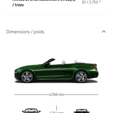
4
81 / 3.750
/ 1/min
Dimensions / poids
4.768 mm