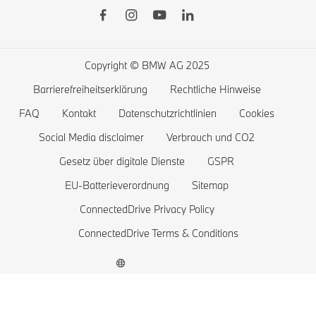
BMW Financial Services
BMW 7er
Öffentliches Laden
BMW Lifestyle-Store
BMW 5er
Zuhause Laden
Probefahrt vereinbaren
BMW 4er
Reichweite von Elektrofahrzeugen
Copyright © BMW AG 2025
BMW 3er
Kosten von Elektrofahrzeugen
Barrierefreiheitserklärung
Rechtliche Hinweise
BMW 2er
Batterie und Antriebstechnologie
FAQ
Kontakt
Datenschutzrichtlinien
Cookies
BMW 1er
Social Media disclaimer
Verbrauch und CO2
Gesetz über digitale Dienste
GSPR
Die BMW X1 familie
EU-Batterieverordnung
Sitemap
BMW M
ConnectedDrive Privacy Policy
BMW Elektrofahrzeuge
ConnectedDrive Terms & Conditions
Plug-in-Hybride