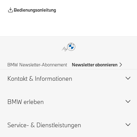
Bedienungsanleitung
BMW Newsletter-Abonnement
Newsletter abonnieren
Kontakt & Informationen
BMW erleben
Hilfe & Kontakt
BMW Partner finden
Service- & Dienstleistungen
Pannenhilfe
BMW Karriere
BMW Group