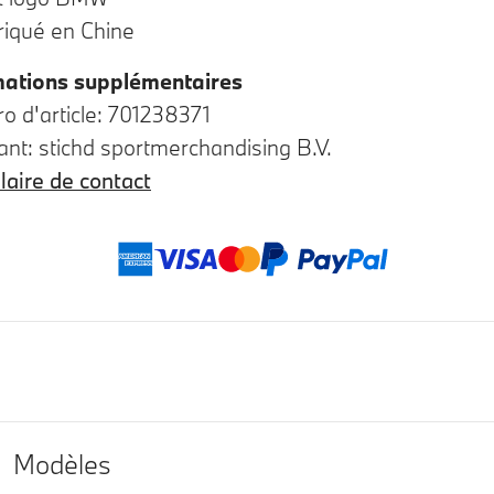
riqué en Chine
mations supplémentaires
 d'article: 701238371
ant: stichd sportmerchandising B.V.
aire de contact
Modes