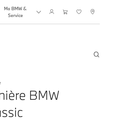
e
nière BMW
assic