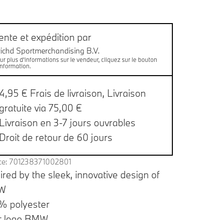
es de bas de page
aison
ente et expédition par
tichd Sportmerchandising B.V.
ur plus d'informations sur le vendeur, cliquez sur le bouton
information.
4,95 € Frais de livraison,
Livraison
gratuite via 75,00 €
Livraison en 3-7 jours ouvrables
Droit de retour de 60 jours
ce: 701238371002801
ired by the sleek, innovative design of
W
% polyester
it logo BMW