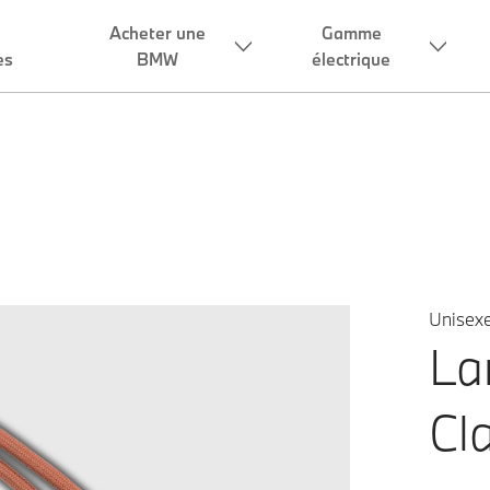
Unisex
La
Cl