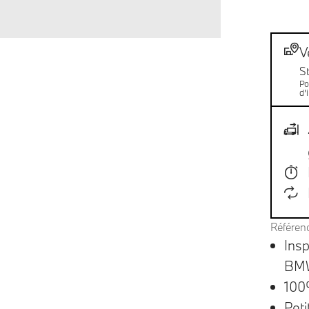
Not
Livr
V
S
Po
d'
Référen
Insp
BM
100
Pet