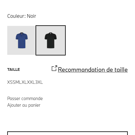
Couleur:
Noir
Recommandation de taille
TAILLE
XS
S
M
L
XL
XXL
3XL
Passer commande
Ajouter au panier
Notes de bas de page