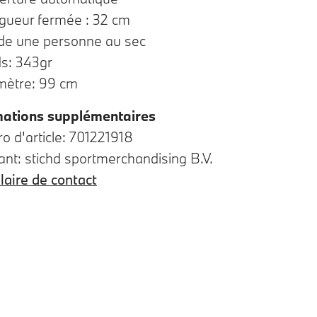
gueur fermée : 32 cm
de une personne au sec
ds: 343gr
mètre: 99 cm
mations supplémentaires
 d'article: 701221918
ant: stichd sportmerchandising B.V.
aire de contact