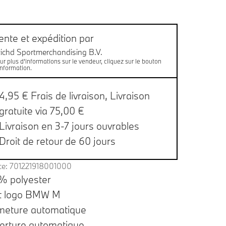
es de bas de page
aison
ente et expédition par
tichd Sportmerchandising B.V.
ur plus d'informations sur le vendeur, cliquez sur le bouton
information.
4,95 € Frais de livraison,
Livraison
gratuite via 75,00 €
Livraison en 3-7 jours ouvrables
Droit de retour de 60 jours
ce: 701221918001000
% polyester
it logo BMW M
meture automatique
erture automatique