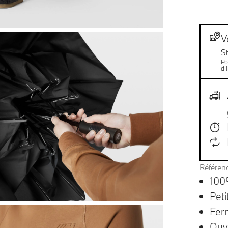
Not
Livr
V
S
Po
d'
Référen
100
Pet
Fer
Ouv