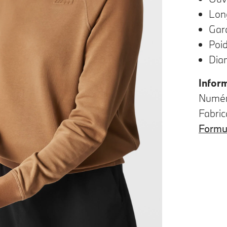
Lon
Gar
Poi
Dia
Infor
Numéro
Fabric
Formul