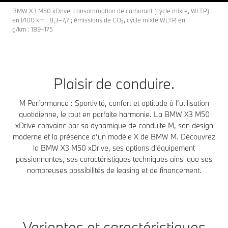
BMW X3 M50 xDrive: consommation de carburant (cycle mixte, WLTP)
en l/100 km : 8,3–7,7 ; émissions de CO₂, cycle mixte WLTP, en
g/km : 189–175
Plaisir de conduire.
M Performance : Sportivité, confort et aptitude à l’utilisation
quotidienne, le tout en parfaite harmonie. La BMW X3 M50
xDrive convainc par sa dynamique de conduite M, son design
moderne et la présence d’un modèle X de BMW M. Découvrez
la BMW X3 M50 xDrive, ses options d'équipement
passionnantes, ses caractéristiques techniques ainsi que ses
nombreuses possibilités de leasing et de financement.
Variantes et caractéristiques