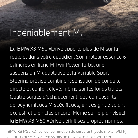
Indéniablement M.
La BMW X3 M50 xDrive apporte plus de M sur la
route et dans votre quotidien. Son moteur essence 6
cylindres en ligne M TwinPower Turbo, une
suspension M adaptative et la Variable Sport
Steering précise combinent sensation de conduite
directe et confort élevé, même sur les longs trajets.
Quatre sorties d'échappement, des composants
aérodynamiques M spécifiques, un design de volant
exclusif et bien plus encore. Même sur le plan visuel,
la BMW X3 M50 xDrive définit ses propres normes.
BMW X3 M50 xDrive: consommation de carburant (cycle mixte, WLTP)
en l/100 km : 8,3–7,7 ; émissions de CO₂, cycle mixte WLTP, en