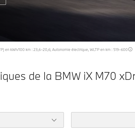
P) en kWh/100 km : 23,6–20,6; Autonomie électrique, WLTP en km : 519–600
niques de la BMW iX M70 xDr