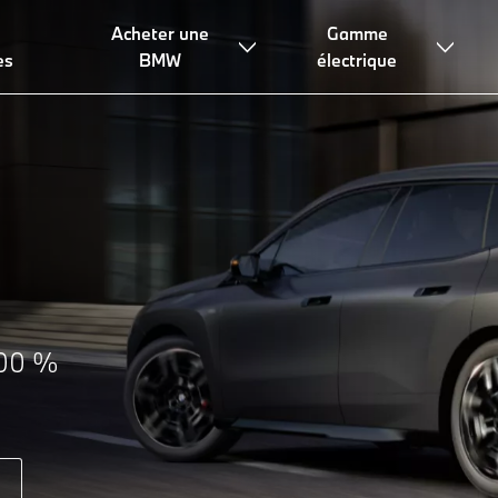
Acheter une
Gamme
es
BMW
électrique
100 %