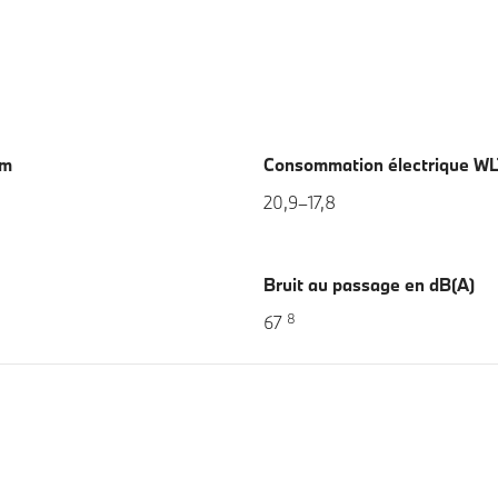
km
Consommation électrique W
20,9–17,8
Bruit au passage en dB(A)
8
67