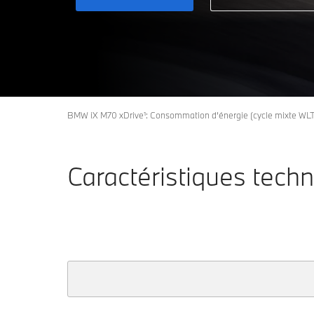
BMW iX M70 xDrive¹: Consommation d’énergie (cycle mixte WLT
Caractéristiques tech