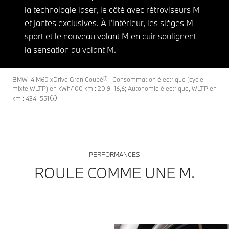
la technologie laser, le côté avec rétroviseurs M
et jantes exclusives. À l’intérieur, les sièges M
sport et le nouveau volant M en cuir soulignent
la sensation au volant M.
[1]
BMW i4 M60 xDrive Gran Coupé
: Consommation électrique (cycle
mixte WLTP) en kWh/100 km : 20,9–16,6; Autonomie électrique, WLTP en
km : 434–551
PERFORMANCES
ROULE COMME UNE M.