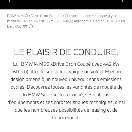
[1]
BMW i4 M60 xDrive Gran Coupé
: Consommation électrique (cycle
mixte WLTP) en kWh/100 km : 20,9–16,6; Autonomie électrique, WLTP en
km : 434–551
LE PLAISIR DE CONDUIRE.
La BMW i4 M60 xDrive Gran Coupé avec 442 kW
(601 ch) offre la sensation typique au volant M et un
design amené à un nouveau niveau : sans émissions
locales. Découvrez toutes les variantes de modèle de
la BMW Série 4 Gran Coupé, ses options
d’équipements et ses caractéristiques techniques, ainsi
que les nombreuses possibilités de leasing et de
financement.