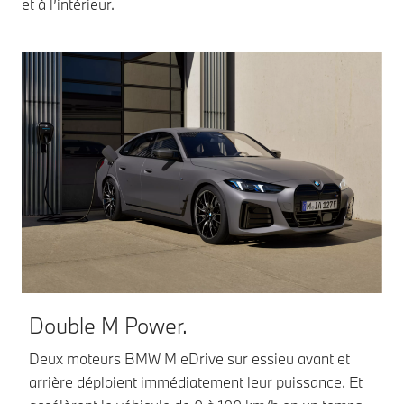
et à l’intérieur.
P
La
Double M Power.
ac
co
Deux moteurs BMW M eDrive sur essieu avant et
arrière déploient immédiatement leur puissance. Et