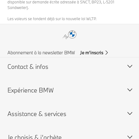
disponible sur demande écrite adressée à SNCT, BP23, L-5201
Sandweiler).
Les valeurs se fondent déjà sur la nouvelle loi WLTP.
Abonnement à la newsletter BMW
Je m’inscris
Contact & infos
Expérience BMW
Aide & Contact
Trouver un concessionaire
Assistance & services
Assistance routière
Carrières chez BMW
Groupe BMW
Je choisis & j’achète
Je réserve un rendez-vous entretien