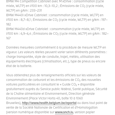
BMW M4 Competition Cabriolet avec M xDrive : consommation (cycle
mixte, WLTP) en l/100 km : 10,3–10,2 ; Émissions de CO
(cycle mixte,
2
WLTP) en g/km : 233–231
BMW M440i xDrive Cabriolet : consommation (cycle mixte, WLTP) en
l/100 km : 8,7–8,1 ; Émissions de CO
(cycle mixte, WLTP) en g/km : 197–
2
182
BMW M440d xDrive Cabriolet : consommation (cycle mixte, WLTP) en
l/100 km : 6,9–6,4 ; Émissions de CO
(cycle mixte, WLTP) en g/km : 182–
2
167
Données mesurées conformément à la procédure de mesure WLTP en
vigueur. Les valeurs réelles peuvent varier selon différents paramètres :
charge transportée, style de conduite, trajet, météo, utilisation des
équipements électriques (climatisation, etc.), type de pneus ou encore
état de la batterie.
Vous obtiendrez plus de renseignements officiels sur les valeurs de
consommation de carburant et les émissions de CO₂ des nouvelles
voitures particulières en consultant le « Guide CO₂ » disponible
gratuitement auprès du Service public fédéral, Santé publique, Sécurité
de la Chaîne alimentaire et Environnement, Direction générale
Environnement (Place Victor Horta 40, boîte 10 à 1060
Bruxelles),
http://www.health.belgium.be/eportal
ou dans tout point de
vente de la Société Nationale de Certification et d’Homologation
(version numérique disponible sur
www.snch.lu
, version papier