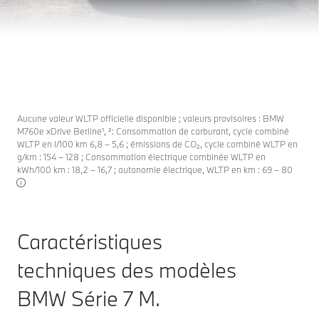
L'EXIGENCE DANS LES MOINDRES DÉTAILS. UN
VÉHICULE CONÇU AVEC PASSION.
Je découvre le produit
Disponible à partir du jeudi 30 septembre 2026.
Aucune valeur WLTP officielle disponible ; valeurs provisoires : BMW
M760e xDrive Berline¹, ²: Consommation de carburant, cycle combiné
WLTP en l/100 km 6,8 – 5,6 ; émissions de CO₂, cycle combiné WLTP en
g/km : 154 – 128 ; Consommation électrique combinée WLTP en
kWh/100 km : 18,2 – 16,7 ; autonomie électrique, WLTP en km : 69 – 80
Caractéristiques
techniques des modèles
BMW Série 7 M
.