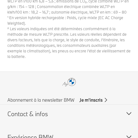
WLTP en l/100 km 6,8 – 5,6 ; émissions de CO₂, cycle combiné WLTP en
g/km : 154 – 128 ; Consommation électrique combinée WLTP en
kWh/100 km : 18,2 – 16,7 ; autonomie électrique, WLTP en km : 69 – 80
¹ En version hybride rechargeable : Poids, cycle mixte (EC AC Charge
Weighted).
² Les valeurs indiquées ont été déterminées conformément à la
méthode de mesure WLTP prescrite. Les valeurs réelles dépendent de
divers facteurs, tels que la charge, le style de conduite, l’itinéraire, les
conditions météorologiques, les consommateurs auxiliaires (par
exemple la climatisation), les pneus ou encore l’état de vieillissement de
la batterie.
Abonnement à la newsletter BMW
Je m’inscris
Contact & infos
Expérience BMW
Aide & Contact