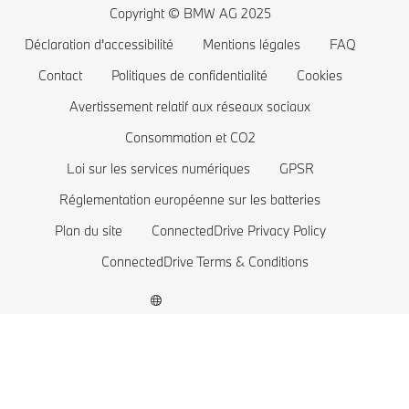
Planifiez votre essai
BMW Série 4
Autonomie des voitures électriques
Copyright © BMW AG 2025
BMW Série 3
Coût des voitures électriques
Déclaration d'accessibilité
Mentions légales
FAQ
BMW Série 2
Batterie de voiture électrique
Contact
Politiques de confidentialité
Cookies
BMW Série 1
Avertissement relatif aux réseaux sociaux
Consommation et CO2
La famille BMW X1
Loi sur les services numériques
GPSR
BMW M
Réglementation européenne sur les batteries
Voitures électriques BMW
Plan du site
ConnectedDrive Privacy Policy
Voitures Plug-in Hybrides
ConnectedDrive Terms & Conditions