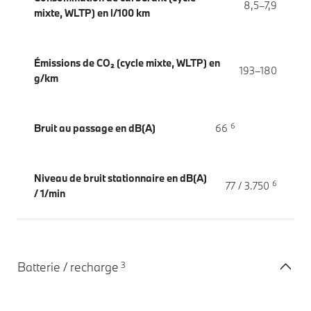
8,5–7,9
mixte, WLTP) en l/100 km
Émissions de CO₂ (cycle mixte, WLTP) en
193–180
g/km
6
Bruit au passage en dB(A)
66
Niveau de bruit stationnaire en dB(A)
6
77 / 3.750
/ 1/min
3
Batterie / recharge