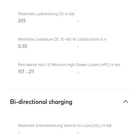
Maximale Ladeleistung DC in kW
205
-
Minimale Ladedauer DC 10–80 % Ladezustand in h
0:30
-
Reichweite nach 10 Minuten High-Power-Laden (HPC) in km
157 - 211
-
Bi-directional charging
Bi-
BMW i5
directional
eDrive40
Maximale Entladeleistung Vehicle-to-Load (V2L) in kW
charging
Berline
-
-