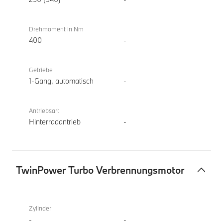
Drehmoment in Nm
400
-
Getriebe
1-Gang, automatisch
-
Antriebsart
Hinterradantrieb
-
TwinPower Turbo Verbrennungsmotor
TwinPower
BMW i5
Turbo
eDrive40
Zylinder
Verbrennungsmotor
Berline
-
-