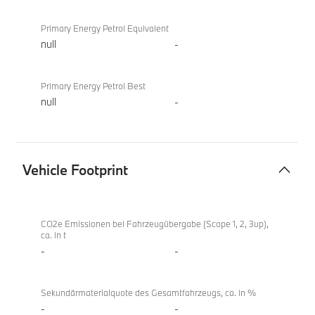
Primary Energy Petrol Equivalent
null
-
Primary Energy Petrol Best
null
-
Vehicle Footprint
Vehicle
BMW i5
Footprint
eDrive40
CO2e Emissionen bei Fahrzeugübergabe (Scope 1, 2, 3up),
ca. in t
Berline
-
-
Sekundärmaterialquote des Gesamtfahrzeugs, ca. in %
-
-