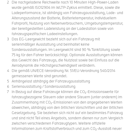
Die nachgeladene Reichweite nach 10 Minuten High-Power-Laden
wurde gemäß ISO12906 im WLTP-Zyklus ermittelt. Diese, sowie die
Ladeperformance, ist abhängig von Fahrzeugausstattung, Lade- und
Alterungszustand der Batterie, Batterietemperatur, individuellem
Fahrprofil, Nutzung von Nebenverbrauchern, Umgebungstemperatur,
der bereitgestellten Ladeleistung an der Ladestation sowie von
fahrzeugspezifischen Ladeeinstellungen.
Das EG-Leergewicht bezieht sich auf ein Fahrzeug mit
serienmäßiger Ausstattung und beinhaltet keine
Sonderausstattungen. Im Leergewicht sind 90 % Tankfüllung sowie
75 kg für den Fahrer berücksichtigt. Optionale Ausstattungen können
das Gewicht des Fahrzeugs, die Nutzlast sowie bei Einfluss auf die
Aerodynamik die Höchstgeschwindigkeit verändern.
Die gemäß UN/ECE-Verordnung Nr. 51/EU-Verordnung 540/2014
gemessenen Werte sind gerundet.
Anhängelast abhängig der Fahrzeugausstattung
Serienausstattung / Sonderausstattung
In Bezug auf diese Fahrzeuge können die CO₂-Emissionswerte für
fahrzeugbezogene Steuern oder andere Steuern (unter anderem) im
Zusammenhang mit CO₂-Emissionen von den angegebenen Werten
abweichen, abhängig von den örtlichen Vorschriften und der örtlichen
Gesetzgebung. Sie beziehen sich nicht auf ein bestimmtes Fahrzeug
und sind nicht Teil eines Angebots, sondern dienen nur zum Vergleich
zwischen verschiedenen Fahrzeugtypen. Weitere offizielle
Informationen zum Kraftstoffverbrauch und zum CO₂-Ausstoß neuer