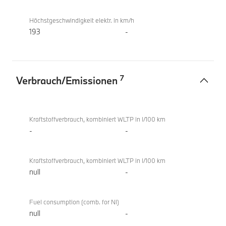
Höchstgeschwindigkeit elektr. in km/h
193
-
7
Verbrauch/Emissionen
Verbrauch/Emissionen
BMW i5
eDrive40
Kraftstoffverbrauch, kombiniert WLTP in l/100 km
Berline
-
-
Kraftstoffverbrauch, kombiniert WLTP in l/100 km
null
-
Fuel consumption (comb. for NI)
null
-