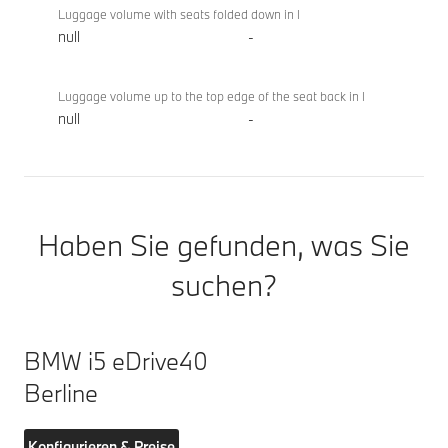
Luggage volume with seats folded down in l
null
-
Luggage volume up to the top edge of the seat back in l
null
-
Haben Sie gefunden, was Sie
suchen?
BMW i5 eDrive40
Berline
Konfigurieren & Preise