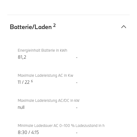
2
Batterie/Laden
Batterie/Laden
BMW i5
eDrive40
Energieinhalt Batterie in kWh
Berline
81,2
-
Maximale Ladeleistung AC in Kw
6
11 / 22
-
Maximale Ladeleistung AC/DC in kW
null
-
Minimale Ladedauer AC 0–100 % Ladezustand in h
8:30 / 4:15
-