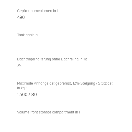
Gepäckraumvolumen in l
490
-
Tankinhalt in l
-
-
Dachträgerhalterung ohne Dachreling in kg
75
-
Maximale Anhängelast gebremst, 12% Steigung / Stützlast
5
in kg
1.500 / 80
-
Volume front storage compartment in l
-
-