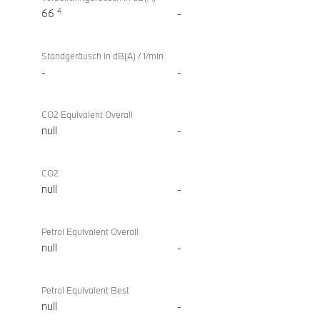
4
66
-
Standgeräusch in dB(A) / 1/min
-
-
CO2 Equivalent Overall
null
-
CO2
null
-
Petrol Equivalent Overall
null
-
Petrol Equivalent Best
null
-