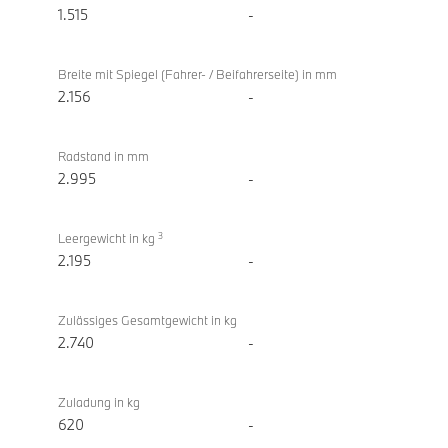
1.515
-
Breite mit Spiegel (Fahrer- / Beifahrerseite) in mm
2.156
-
Radstand in mm
2.995
-
3
Leergewicht in kg
2.195
-
Zulässiges Gesamtgewicht in kg
2.740
-
Zuladung in kg
620
-