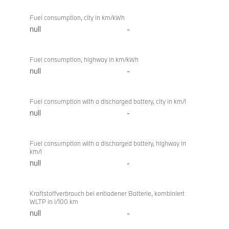
Fuel consumption, city in km/kWh
null
-
Fuel consumption, highway in km/kWh
null
-
Fuel consumption with a discharged battery, city in km/l
null
-
Fuel consumption with a discharged battery, highway in
km/l
null
-
Kraftstoffverbrauch bei entladener Batterie, kombiniert
WLTP in l/100 km
null
-