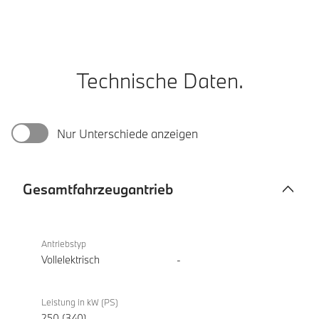
Technische Daten.
Nur Unterschiede anzeigen
Gesamtfahrzeugantrieb
Gesamtfahrzeugantrieb
BMW i5
eDrive40
Antriebstyp
Berline
Vollelektrisch
-
Leistung in kW (PS)
250 (340)
-