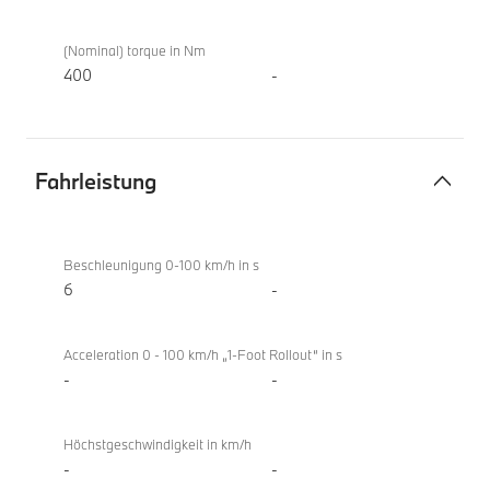
(Nominal) torque in Nm
400
-
Fahrleistung
Fahrleistung
BMW i5
eDrive40
Beschleunigung 0-100 km/h in s
Berline
6
-
Acceleration 0 - 100 km/h „1-Foot Rollout“ in s
-
-
Höchstgeschwindigkeit in km/h
-
-