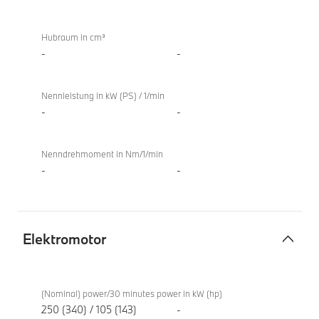
Hubraum in cm³
-
-
Nennleistung in kW (PS) / 1/min
-
-
Nenndrehmoment in Nm/1/min
-
-
Elektromotor
Elektromotor
BMW i5
eDrive40
(Nominal) power/30 minutes power in kW (hp)
Berline
250 (340) / 105 (143)
-