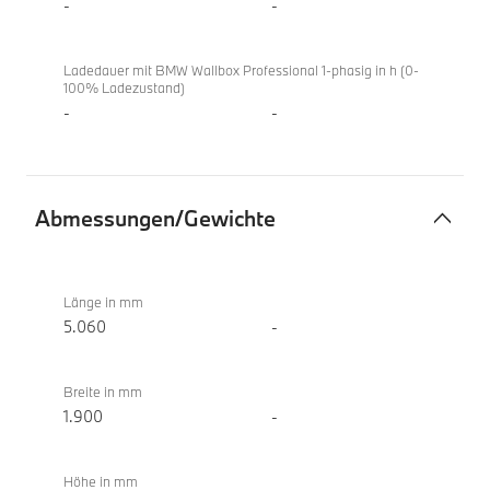
-
-
Ladedauer mit BMW Wallbox Professional 1-phasig in h (0-
100% Ladezustand)
-
-
Abmessungen/Gewichte
Abmessungen/Gewichte
BMW i5
eDrive40
Länge in mm
Berline
5.060
-
Breite in mm
1.900
-
Höhe in mm