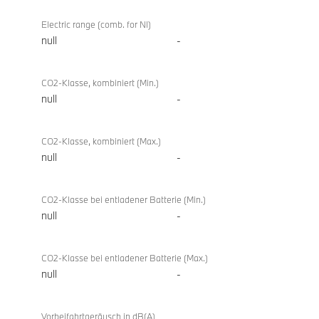
Electric range (comb. for NI)
null
-
CO2-Klasse, kombiniert (Min.)
null
-
CO2-Klasse, kombiniert (Max.)
null
-
CO2-Klasse bei entladener Batterie (Min.)
null
-
CO2-Klasse bei entladener Batterie (Max.)
null
-
Vorbeifahrtgeräusch in dB(A)