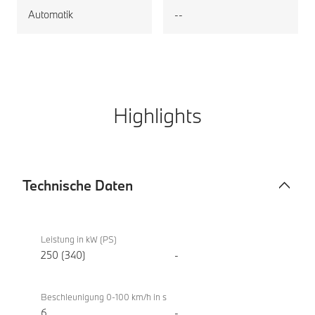
Automatik
--
Highlights
Technische Daten
Technische
BMW i5
Daten
eDrive40
Leistung in kW (PS)
Berline
250 (340)
-
Beschleunigung 0-100 km/h in s
6
-